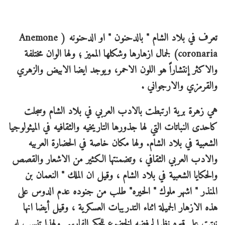
تعرف في بلاد الشام " بالدحنون " او الدحنونه ( Anemone
coronaria) لجمال ازهارها وشكلها المميز ؛ ولها الوان مختلفة
والاكثر إنتشاراً هو اللون الاحمر، ويوجد ايضا الابيض والزهري
والقرمزي والارجواني .
هي زهرة برية ارتبطت بالادب العربي في بلاد الشام وسجلت
كاحدى النباتات التي لها جذورها التاريخيه والثقافيه في الميثولوجيا
الشعبية في بلاد الشام. ولها مكان خاصة في الحضارة العربيه
والادب العربي الثقافي ، وتضمنتها الكثير من الاشعار والقصص
والحكايا الشعبية في بلاد الشام ، وقيل ان الملك " النعمان بن
المنذر " اشهر ملوك " الحيره" طلب من جنوده عدم الدوس على
هذه الازهار الجميلة اثناء التدريبات العسكرية ، وقيل أيضا انها
نبتت على قبره نظرا لرفضه الخضوع للحكم الفارسي ولهذا تنسب له