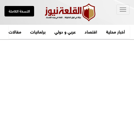
Togg
النسخة الكاملة
navig
أخبار محلية
اقتصاد
عربي و دولي
برلمانيات
مقالات