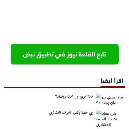
اقرأ أيضا
ماذا يجري بين عمان وبغداد؟
بني عطية يكتب: العرف العشائري