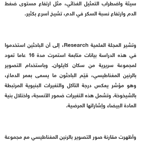
سيئة واضطراب التمثيل الغذائي، مثل ارتفاع مستوى ضغط
الدم وارتفاع نسبة السكر في الدم، تشيخ أسرع بكثير.
وتشير المجلة العلمية Research، إلى أن الباحثين استخدموا
في هذه الدراسة بيانات متابعة استمرت مدة 16 عاما تعود
لمجموعة سريرية من سكان كايلوان. وباستخدام التصوير
بالرنين المغناطيسي، قيّم الباحثون ما يسمى بعمر الدماغ،
وهو مؤشر يعكس درجة التآكل والتغيرات البنيوية المرتبطة
بالشيخوخة. وتشمل هذه التغيرات ضمور الأنسجة، واختلال بنية
المادة البيضاء وإشاراتها المرضية.
وأظهرت مقارنة صور التصوير بالرنين المغناطيسي مع مجموعة