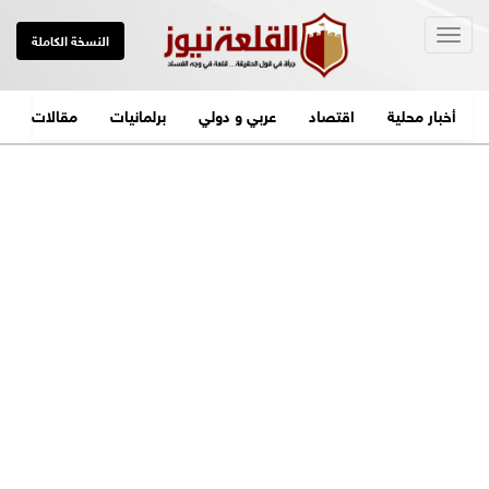
Togg
النسخة الكاملة
navig
أخبار محلية
اقتصاد
عربي و دولي
برلمانيات
مقالات