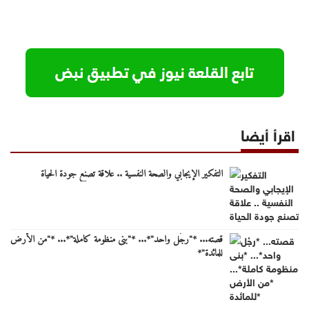
اقرأ أيضا
التفكير الإيجابي والصحة النفسية .. علاقة تصنع جودة الحياة
قصته... *"رجُل واحد"*... *"بنى منظومة كاملة"*... *"من الأرض
للمائدة"*