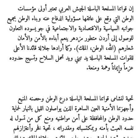
إن قواتنا المسلحة الباسلة الجيش العربي تعتبر أولى مؤسسات
الوطن التي وقع على عاتقها مسؤولية الدفاع عنه وبناء الوطن بجميع
جوانبه السياسية والاقتصادية والاجتماعية في جو يسوده التعاون
للوصول إلى أردن متطور مزدهر ينعم أبناءه بالأمن والأمان
شعارهم (الله، الوطن، الملك). وكما أرادها جلالة قائدنا الأعلى
للقوات المسلحة الباسلة يد تبني ويد تحمل السلاح وتسيج حدوده
عزماً وإيماناً وهمة ومنعة.
تحية لنشامى قواتنا المسلحة الباسلة درع الوطن وحصنه المنيع
وأجهزتنا الأمنية العين الساهرة الذين يواصلون الليل بالنهار لحماية
حدود الوطن والمحافظة على أمن مواطنيه ومنع كل من تسول له
نفسه العبث بأمنه وبمكتسباته ومقدراته ، تحية فخر وأعتزازلهم