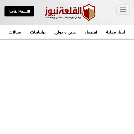
Togg
النسخة الكاملة
navig
أخبار محلية
اقتصاد
عربي و دولي
برلمانيات
مقالات