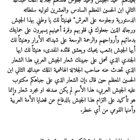
بعيدهم "عيد الجيش وعيد جلوس قائدهم جلالة الملك عبدالله
الثاني ابن الحسين المعظم السادس والعشرين لتوليه سلطاته
الدستورية وجلوسه على العرش" فهنيئاً لك يا وطني بهذا الجيش
ورجاله الذين جعلوك في قلوبهم وقرة أعينهم يسهرون على حمايتك
بدمائهم وأرواحهم والرحمة الوسعة على شهدائه الأبرار وهنيئاً لك
أيها الجيش بشعب يحبك ويعشق قائده المفدى، هنيئاً لك ايها
الجندي الذي تحمل على جبينك شعار الجيش العربي هذا الشعار
الذي تحدث عنه صاحب الجلالة الهاشمية الملك عبدالله الثاني ابن
الحسين المعظم حين قال ،إن الشعار الذي على جباهكم مكتوب
عليه الجيش العربي، هذا الأسم لم يكن صدفه او مجرد شعار وإنما
هو تأكيد على التزام هذا الجيش بالدفاع عن قضايا الأمة العربية
وأمنها القومي من أي خطر.