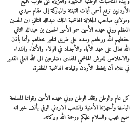
وبهذه المناسبات الوطنية الكبيرة والعزيزة على قلوب جميع
الأردنيين نرفع أسمى أيات التهنئة والمباركة إلى مقام سيدي
ومولاي صاحب الجلالة الهاشمية الملك عبدالله الثاني ابن الحسين
المعظم وولي عهده الأمين سمو الأمير الحسين بن عبدالله الثاني
حفظهم الله ورعاهم وسدد على طريق الخير خطاهم وأننا بأذن
الله تعالى على عهد الأباء والأجداد في الولاء والأنتماء والفداء
والاخلاص للعرش الهاشمي المفدى ،ضارعين الى الله العلي القدير
في علاه أن يحفظ الأردن وقيادته الهاشمية المظفرة.
كل عام والوطن وقائد الوطن وولي عهده الأمين وقواتنا المسلحة
الباسلة وأجهزتنا الأمنية والشعب الاردني الوفي بألف خير انه
سميع مجيب والسلام عليكم ورحمة الله وبركاته.