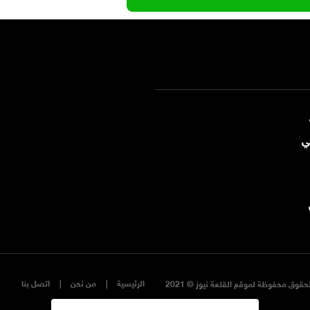
ي
الرئيسية
من نحن
اتصل بنا
حقوق محفوظة لموقع القلعة نيوز © 2021