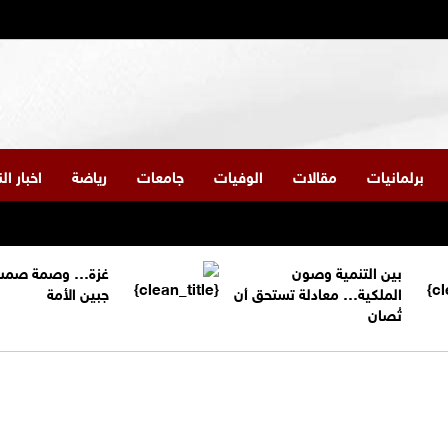
برلمانيات
مقالات
الوفيات
جامعات
رياضة
اخبار ا
بين التنمية وصون
غزة… وصمة صمت
الملكية… معادلة تستحق أن
جبين الأمة
تُصان