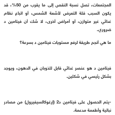
المجتمعات، تصل نسبة النقص إلى ما يقرب من 50%، قد
يكون السبب قلة التعرض لأشعة الشمس، أو اتباع نظام
غذائي غير متوازن، أو أمراض أخرى، لا شك أن فيتامين د
ضروري.
ما هي أنجح طريقة لرفع مستويات فيتامين د بسرعة؟
فيتامين د هو عنصر غذائي قابل للذوبان في الدهون، ويوجد
بشكل رئيسي في شكلين.
-يتم الحصول على فيتامين د2 (إرغوكالسيفيرول) من مصادر
نباتية وأطعمة مدعمة.