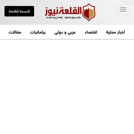
Togg
النسخة الكاملة
navig
أخبار محلية
اقتصاد
عربي و دولي
برلمانيات
مقالات