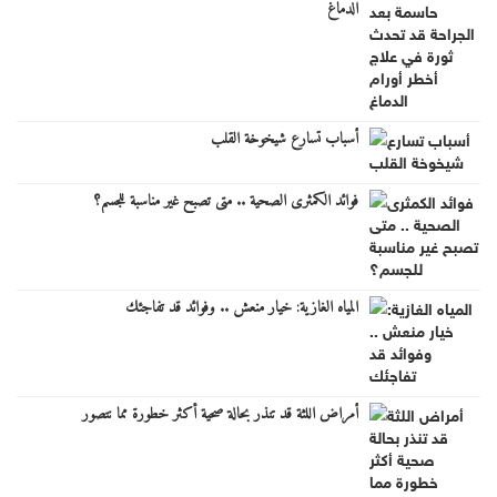
الدماغ
أسباب تسارع شيخوخة القلب
فوائد الكمثرى الصحية .. متى تصبح غير مناسبة للجسم؟
المياه الغازية: خيار منعش .. وفوائد قد تفاجئك
أمراض اللثة قد تنذر بحالة صحية أكثر خطورة مما نتصور