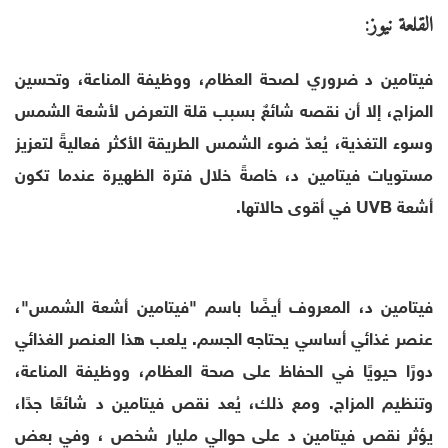
القلعة نيوز:
فيتامين د ضروري لصحة العظام، ووظيفة المناعة، وتحسين
المزاج، إلا أن نقصه شائعٌ بسبب قلة التعرض لأشعة الشمس
وسوء التغذية، يُعدّ ضوء الشمس الطريقة الأكثر فعاليةً لتعزيز
مستويات فيتامين د، خاصةً خلال فترة الظهيرة عندما تكون
أشعة UVB في أقوى حالاتها.
فيتامين د، المعروف أيضًا باسم "فيتامين أشعة الشمس"،
عنصر غذائي أساسي يحتاجه الجسم. يلعب هذا العنصر الغذائي
دورًا حيويًا في الحفاظ على صحة العظام، ووظيفة المناعة،
وتنظيم المزاج. ومع ذلك، يُعد نقص فيتامين د شائعًا جدًا،
يؤثر نقص فيتامين د على حوالي مليار شخص ، وفي بعض