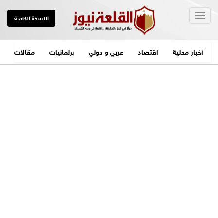
Togg
النسخة الكاملة
navig
أخبار محلية
اقتصاد
عربي و دولي
برلمانيات
مقالات