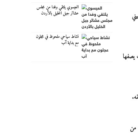
العيسوي يلتقي وفدا من مجلس
عشائر جبل الخليل بالأردن
ني
نشاط سياحي ملحوظ في عجلون
مع بداية آب
ت يصفها
ه.
وأكدتمصادر أمميةأن الأونروا نفذت، على مدى أشهر، عملية سرية لنقل أرشيف يوثق تاريخ اللجوء الفلسطيني منذ نكبة 1948 من