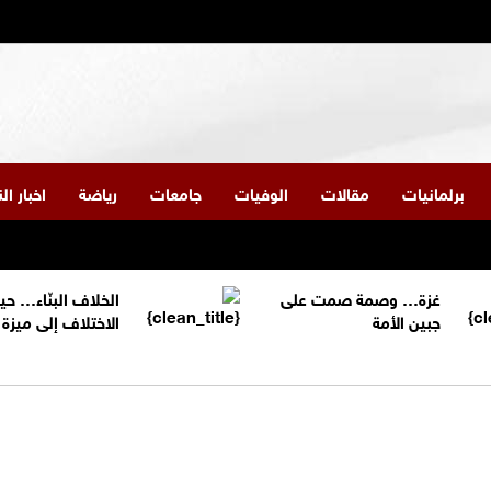
برلمانيات
مقالات
الوفيات
جامعات
رياضة
اخبار ا
غزة… وصمة صمت على
الخلاف البنّاء… حي
جبين الأمة
الاختلاف إلى ميز