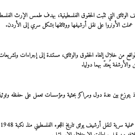
ف الوثائق التي تثبت الحقوق الفلسطينية، بهدف طمس الإرث الفلسطي
 عملت الأونروا على نقل أرشيفها ووثائقها بشكل سري إلى الأردن.
 الواقع من خلال إلغاء الحقوق والوثائق، مستندة إلى إجراءات وتشريعا
ق والأرشفة يُعتدّ بهما دوليا.
 يتوزع بين عدة دول ومراكز بحثية ومؤسسات تعمل على حفظه وتوثيق