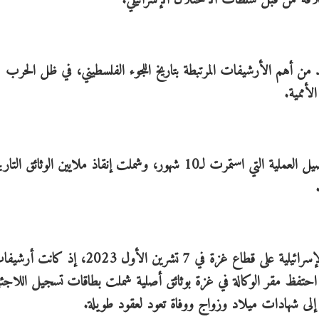
افه من قبل سلطات الاحتلال الإسرائيلي.
ن أهم الأرشيفات المرتبطة بتاريخ اللجوء الفلسطيني، في ظل الحرب
لأممية.
وكشفت صحيفة الغارديان، في تقرير نشرته مؤخرًا، تفاصيل العملية التي استمرت لـ10 شهور، وشملت إنقاذ ملايين ال
وبحسب التقرير، بدأت العملية عقب اندلاع الحرب الإسرائيلية على قطاع غزة في 7 تشرين الأول 2023، إذ كا
ا احتفظ مقر الوكالة في غزة بوثائق أصلية شملت بطاقات تسجيل اللاجئ