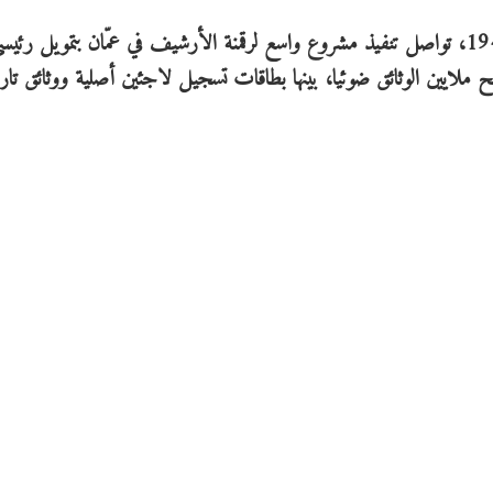
وأشار أبو حسنة إلى أن الأونروا، التي تأسست عام 1949، تواصل تنفيذ مشروع واسع لرقمنة الأرشيف في عمّان بتمويل
 أكثر من 50 موظفا على مسح ملايين الوثائق ضوئيا، بينها بطاقات تسجيل لاجئين أصلية ووثائق تا