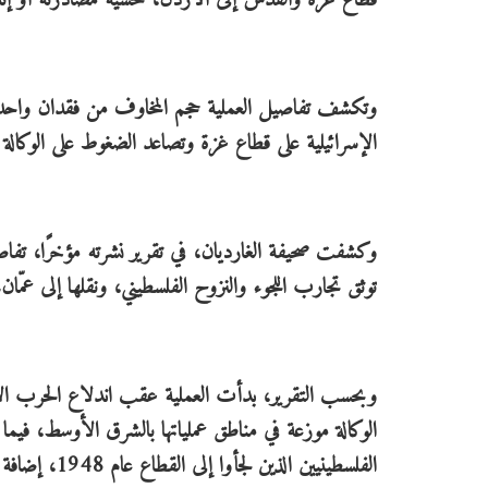
قطاع غزة والقدس إلى الأردن، خشية مصادرته أو إتل
وتكشف تفاصيل العملية حجم المخاوف من فقدان واحد م
الإسرائيلية على قطاع غزة وتصاعد الضغوط على الوكالة ا
توثق تجارب اللجوء والنزوح الفلسطيني، ونقلها إلى عمّان.
الوكالة موزعة في مناطق عملياتها بالشرق الأوسط، فيم
الفلسطينيين الذين لجأوا إلى القطاع عام 1948، إضافة إلى شهادات ميلاد وزواج ووفاة تعود لعقود طويلة.