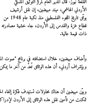
القلعة نيوز- قال المدير العام لمركز التوثيق الملكي
الأردني الهاشمي، مهند مبيضين، إن نقل أرشيف
يوثّق تاريخ اللجوء الفلسطيني منذ نكبة عام 1948 من
قطاع غزة والقدس إلى الأردن، جاء خشية مصادرته أو 
ذات قيمة عالية.
وأضاف مبيضين، خلال استضافته في برنامج "صوت المملكة
وبإشراف أردني، أن هذه الوثائق تُعدّ من آخر ما يمكن أن يث
وبيّن مبيضين أن هناك محاولات تستهدف فكرة إلغاء الح
تمكنت من تأمين نقل هذه الوثائق إلى الأردن لإدراكها