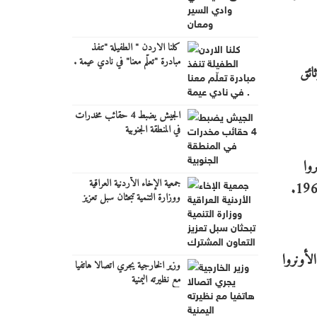
كلنا الاردن " الطفيلة "تنفذ
مبادرة "تعلّم معنا" في نادي عيمة .
ائق
الجيش يضبط 4 حقائب مخدرات
في المنطقة الجنوبية
وا
جمعية الإخاء الأردنية العراقية
ووزارة التنمية تبحثان سبل تعزيز
التعاون المشترك
لأونروا
وزير الخارجية يجري اتصالا هاتفيا
مع نظيرته اليمنية