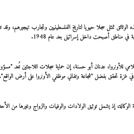
ه الوثائق تمثل سجلا حيويا لتاريخ الفلسطينيين وتجارب تهجيرهم، وقد 
في مناطق أصبحت داخل إسرائيل بعد عام 1948.
لامي للأونروا، عدنان أبو حسنة، إن حماية سجلات اللاجئين تُعد "مسؤول
في غزة تحقق بفضل "شجاعة وتفاني موظفي الأونروا على أرض الواقع".
 الوكالة، إذ يشمل توثيق الولادات والوفيات والزواج وغيرها من الأ