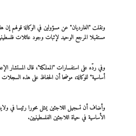
ونقلت "الغارديان" عن مسؤولين في الوكالة قولهم إن هذ
مستقبلا المرجع الوحيد لإثبات وجود عائلات فلسطينية 
وفي ردّه على استفسارات "المملكة"، قال المستشار الإع
أساسية" للوكالة، موضحا أن الحفاظ على هذه السجلات 
وأضاف أن تسجيل اللاجئين يمثل محورا رئيسا في ولاية
الأساسية في حياة اللاجئين الفلسطينيين.