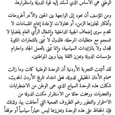
الوطني هي الأساس الذي تستند إليه قوة الدولة واستقرارها.
ومن المؤسف أن تعود إلى الواجهة بين الحين والآخر أطروحات
وأفكار تجاوزها الزمن، أو محاولات لإعادة إنتاج انقسامات لا
تخدم سوى إضعاف الجبهة الداخلية وإشغال الرأي العام بقضايا لا
تنسجم مع متطلبات المرحلة. فالدول لا تُبنى بالشعارات المثيرة
للجدل ولا بالمزايدات السياسية، وإنما تُبنى بالعمل الجاد واحترام
مؤسسات الدولة وتعزيز الثقة بينها وبين المواطنين.
لقد أثبتت التجربة الأردنية أن الوحدة الوطنية كانت وما زالت
صمام الأمان الحقيقي للدولة. فعلى امتداد تاريخ الأردن الحديث،
شكلت هذه الوحدة السياج الذي حمى الوطن من الاضطرابات
والتحديات ورسخت حالة من الاستقرار مكنت الدولة من
الاستمرار والتطور رغم الظروف الصعبة التي أحاطت بها. ولذلك
فإن الحفاظ على هذه الوحدة وتعزيزها ليس خياراً سياسياً أو موقفاً