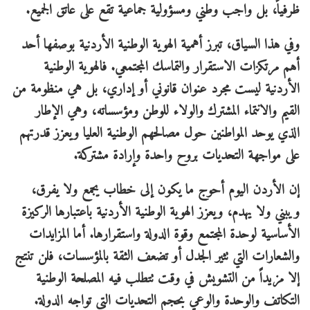
ظرفياً، بل واجب وطني ومسؤولية جماعية تقع على عاتق الجميع.
وفي هذا السياق، تبرز أهمية الهوية الوطنية الأردنية بوصفها أحد
أهم مرتكزات الاستقرار والتماسك المجتمعي. فالهوية الوطنية
الأردنية ليست مجرد عنوان قانوني أو إداري، بل هي منظومة من
القيم والانتماء المشترك والولاء للوطن ومؤسساته، وهي الإطار
الذي يوحد المواطنين حول مصالحهم الوطنية العليا ويعزز قدرتهم
على مواجهة التحديات بروح واحدة وإرادة مشتركة.
إن الأردن اليوم أحوج ما يكون إلى خطاب يجمع ولا يفرق،
ويبني ولا يهدم، ويعزز الهوية الوطنية الأردنية باعتبارها الركيزة
الأساسية لوحدة المجتمع وقوة الدولة واستقرارها. أما المزايدات
والشعارات التي تثير الجدل أو تضعف الثقة بالمؤسسات، فلن تنتج
إلا مزيداً من التشويش في وقت تتطلب فيه المصلحة الوطنية
التكاتف والوحدة والوعي بحجم التحديات التي تواجه الدولة.