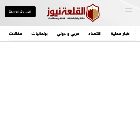
Togg
النسخة الكاملة
navig
أخبار محلية
اقتصاد
عربي و دولي
برلمانيات
مقالات