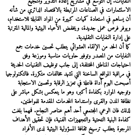
النفايات. إن التوسع في مشاريع إعادة التدوير وتشجيع
الاستثمارات في الصناعات المرتبطة بالاقتصاد الدائري من شأنه
أن يساهم في استعادة كميات كبيرة من المواد القابلة للاستخدام،
ويوفر فرص عمل جديدة، ويخفض الأعباء البيئية والمالية المترتبة
على إدارة النفايات التقليدية
.
كما أن الحد من الإلقاء العشوائي يتطلب تحسين خدمات جمع
النفايات من المصدر وتوفير حاويات مناسبة وموزعة وفق
احتياجات المناطق المختلفة، إلى جانب توظيف التقنيات الحديثة
في مراقبة المواقع الساخنة التي تشهد مخالفات متكررة. فالتكنولوجيا
أصبحت اليوم أداة فاعلة في تعزيز الرقابة وتحسين الاستجابة
وتوجيه الموارد بكفاءة أكبر، وهو ما ينعكس بشكل مباشر على
نظافة المدن والقرى واستدامة الخدمات المقدمة للمواطنين
.
لذلك فان الوعي المجتمعي أحد أهم عناصر النجاح. فمهما بلغت
كفاءة البنية التحتية والتجهيزات الفنية، فإن تحقيق الأهداف
المرجوة يتطلب ترسيخ ثقافة المسؤولية البيئية لدى الأفراد