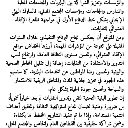
والمؤسسات وتعزيز الشراكة بين البلديات والمجتمعات المحلية
والمدارس والجامعات ومؤسسات المجتمع المدني. فالسلوك البيئي
الإيجابي يشكل خط الدفاع الأول في مواجهة ظاهرة الإلقاء
العشوائي للنفايات
.
ومن المتوقع أن ينعكس نجاح البرنامج التنفيذي خلال السنوات
المقبلة على مجموعة من المؤشرات المهمة، أبرزها انخفاض مواقع
الإلقاء العشوائي، وتحسن مستوى النظافة العامة، وارتفاع نسب
التدوير والاستفادة من النفايات، إضافة إلى تقليل المخاطر الصحية
والبيئية وتحسين رضا المواطنين عن الخدمات البلدية. كما ستسهم
هذه الجهود في تعزيز جاذبية المدن والمناطق الريفية للاستثمار
والسياحة وتحسين جودة الحياة بشكل عام
.
إن تطوير البنية التحتية لنقل وتدوير النفايات لم يعد خياراً تنموياً،
بل ضرورة وطنية لضمان نجاح استراتيجية النظافة وتحقيق أهداف
التنمية المستدامة. وإذا ما تم تنفيذ المشاريع المخطط لها بكفاءة
وضمن شراكة حقيقية بين القطاعين العام والخاص والمجتمع المحلي،