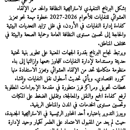
عمر علي الخشمان
يشكل البرنامج التنفيذي لاستراتيجية النظافة والحد من الإلقاء
العشوائي للنفايات للأعوام 2026-2027 خطوة مهمة نحو تعزيز
كفاءة إدارة النفايات في الأردن، في ظل تزايد التحديات البيئية
والحاجة إلى تحسين مستوى النظافة العامة وحماية الصحة والبيئة في
مختلف المناطق
.
ويرتبط نجاح البرنامج بقدرة الجهات المعنية على تطوير بنية تحتية
حديثة ومستدامة لإدارة النفايات، تتجاوز جمعها وإزالتها إلى بناء
منظومة متكاملة تحد من الإلقاء العشوائي وتعزز الاستفادة منها
كمورد اقتصادي. ويأتي تحديث أسطول نقل النفايات وإنشاء
محطات تحويل ومراكز فرز متطورة في مقدمة الإجراءات المطلوبة
لرفع كفاءة الجمع والنقل والمعالجة، وتقليل الضغط على المكبات
وتحسين مستوى الخدمات في المدن والمناطق الريفية.
ويبرز التدوير باعتباره أحد المحاور الرئيسية في الاستراتيجية الجديدة،
حيث لم يعد من المقبول الاعتماد على الطمر كخيار وحيد لإدارة