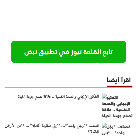
اقرأ أيضا
التفكير الإيجابي والصحة النفسية .. علاقة تصنع جودة الحياة
قصته... *"رجُل واحد"*... *"بنى منظومة كاملة"*... *"من الأرض
للمائدة"*