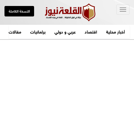
Togg
النسخة الكاملة
navig
أخبار محلية
اقتصاد
عربي و دولي
برلمانيات
مقالات