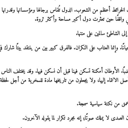
الخرائط أعظم من الشعوب. الدول تُقاس برجالها ومؤسساتها وقدرتها ع
قي واقفًا حين تعثرت دول أكبر مساحة وأكثر ثروة.
ى الشاطئ سالمين على متنها.
. وإنما العتاب على النكران. فالفرق كبير بين من ينتقد بيتًا شارك في 
ضبًا. الأوطان أمكنة تسكن فينا قبل أن نسكن فيها. وقد يختلف الناس 
صل الانتماء إليها، ولا يجعلون من تاريخها مادة للسخرية من أجل لحظة
مق من نكتة سياسية سمجة.
الصدى لا يملك صوتًا؛ إنه مجرد تكرار لما يقوله الآخرون.