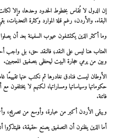
إن الدول لا تُقاس بخطوط الحدود وحدها، وإلا لكانت 
البقاء. والأردن، رغم قلة الموارد وكثرة التحديات، ب
وما أكثر الذين يكتشفون عيوب السفينة بعد أن يصلوا إل
العتاب هنا ليس على النقد؛ فالنقد حق، بل واجب أحيانًا
وبين من يرمي حجارة البيت ليحظى بتصفيق المعجبين.
الأوطان ليست فنادق نغادرها ثم نكتب عنها تقييمًا غا
حكوماتها وسياساتها ومساراتها، لكنهم لا يختلفون مع أ
فاتنة.
ويبقى الأردن أكبر من عبارة، وأوسع من تصريح، وأع
أما الذين يظنون أن التصفيق يصنع حقيقة، فليتذكروا أن 