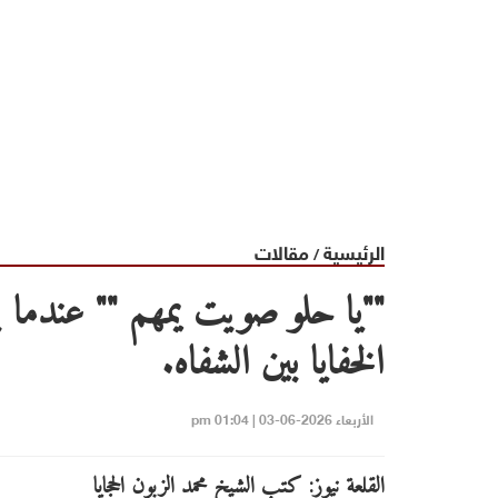
الرئيسية
مقالات
/
""يا حلو صويت يمهم "" عندما ي
الخفايا بين الشفاه.
الأربعاء 2026-06-03 | 01:04 pm
القلعة نيوز: كتب الشيخ محمد الزبون الحجايا