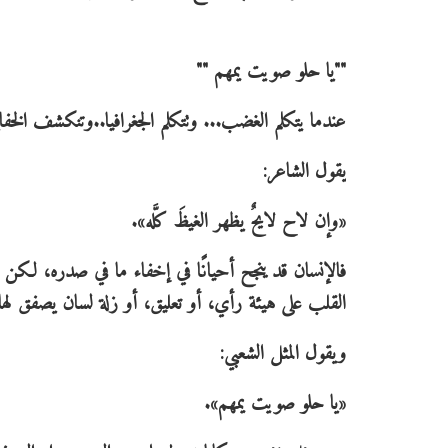
""يا حلو صويت يمهم ""
عندما يتكلم الغضب... وتتكلم الجغرافيا..وتنكشف الخفايا
يقول الشاعر:
«وإن لاح لايحٌ يظهر الغيظَ كلَّه».
فالإنسان قد ينجح أحيانًا في إخفاء ما في صدره، لكن 
القلب على هيئة رأي، أو تعليق، أو زلة لسان يصفق له
ويقول المثل الشعبي:
«يا حلو صويت يمهم».