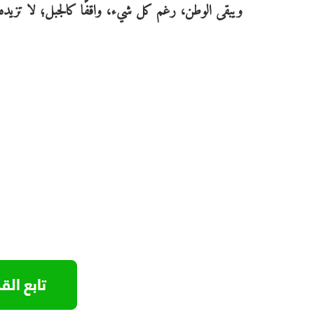
ويبقى الوطن، رغم كل شيء، واقفًا كالجبل؛ لا تزيده ك