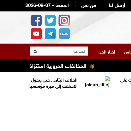
أرسل لنا
من نحن
2026-08-07 - الجمعة
لناس
أخبار الفن
المخالفات المرورية استنزاف ميزانية أصحاب الد
 على
الخلاف البنّاء… حين يتحول
الاختلاف إلى ميزة مؤسسية