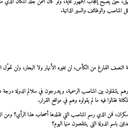
، حين يصبح إعجاب الجمهور غاية، ولو كان الثمن جلد المكان الذي 
 المناصب والوظائف والسير الذاتية.
ية النصف الفارغ من الكأس، لن تغيره الأنهار ولا البحار، ولن تحوّل 
م يتنقلون بين المناصب الرسمية، ويتدرجون في سلالم الدولة درجة 
انة فقالوا فيه ما لم يقولوه وهم في مواقع القرار.
سكران، فمن الذي رسم المناصب التي تقلدها أصحاب هذا الرأي؟ ومن ا
ن باسم الدولة التي ينتقصون منها اليوم؟