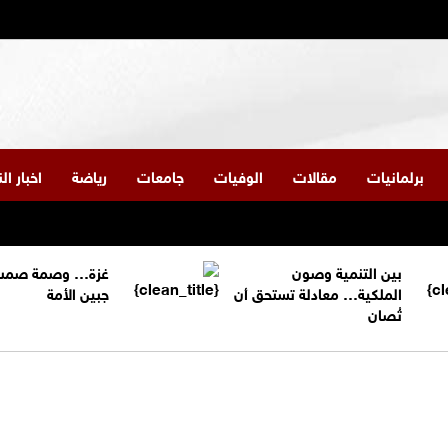
برلمانيات
مقالات
الوفيات
جامعات
رياضة
اخبار ا
بين التنمية وصون
غزة… وصمة صمت
الملكية… معادلة تستحق أن
جبين الأمة
تُصان