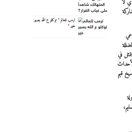
أي لا
اركة
ترمب للعالم " توكلو ع الله بصير
خير "
اعي
ضللة
تمثل في
الأحداث
سيخ قيم
لة
ليم،
سس