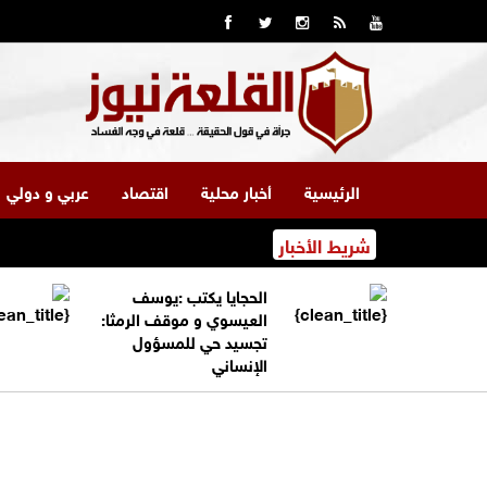
الرئيسية
أخبار محلية
اقتصاد
عربي و دولي
شريط الأخبار
الحجايا يكتب :يوسف
العيسوي و موقف الرمثا:
تجسيد حي للمسؤول
الإنساني