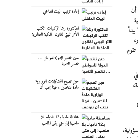
 أن
‏إعادة ترتيب البيت الداخلي
ة
الدكتورة رشا الركيبات ‏‎ ‎تكتب
يبدأ
الأثر البيئي لقانون الملكية العقارية
،
 تقوم
حين تنتصر الدولة للمواطن …
تنتصر التنمية
في
حين تصبح التشكيلات الوزارية
ة،
مادةً للتخمين ، فهنا يجب أن
نتوقف
محافظة مادبا بـ12 نادياً.. بلا
ملعب! إلى متى يبقى الملعب
سؤولية.
المتهالك شاهداً على غياب القرار؟