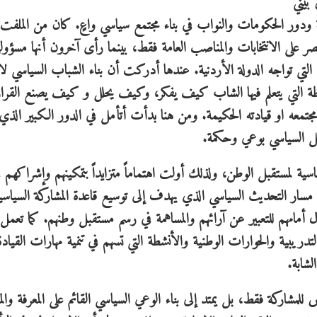
 بيني
 ودور الحكومات والنواب في بناء مجتمع سياسي واعٍ. كان من الملفت
صر على الانتخابات والمناصب العامة فقط، بينما رأى آخرون أنها مسؤولي
التي تواجه الدولة الأردنية. عندها أدركت أن بناء الشباب السياسي لا 
حظة التي يتعلم فيها الشاب كيف يفكر، وكيف يحلل و كيف يصنع القرار
تمعه او قيادته الحكيمة. ومن هنا بدأت أتأمل في الدور الكبير الذي
عمل السياسي بوعي وحكمة.
سية لمستقبل الوطن، ولذلك أولت اهتماماً متزايداً بتمكينهم وإشراكهم 
مسار التحديث السياسي الذي يهدف إلى توسيع قاعدة المشاركة السياسي
 أمامهم للتعبير عن آرائهم والمساهمة في رسم مستقبل وطنهم. كما تعمل
 التدريبية والحوارات الوطنية والأنشطة التي تسهم في تنمية مهارات القيادة
لشابة.
للمشاركة فقط، بل يمتد إلى بناء الوعي السياسي القائم على المعرفة والم