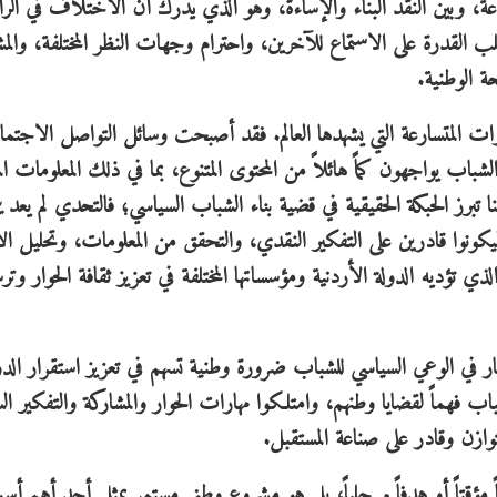
شاعة، وبين النقد البناء والإساءة، وهو الذي يدرك أن الاختلاف في الر
لب القدرة على الاستماع للآخرين، واحترام وجهات النظر المختلفة، والمش
ة الوطنية.
رات المتسارعة التي يشهدها العالم. فقد أصبحت وسائل التواصل الاجتم
باب يواجهون كماً هائلاً من المحتوى المتنوع، بما في ذلك المعلومات الم
 تبرز الحبكة الحقيقية في قضية بناء الشباب السياسي؛ فالتحدي لم يعد ي
يكونوا قادرين على التفكير النقدي، والتحقق من المعلومات، وتحليل 
ي تؤديه الدولة الأردنية ومؤسساتها المختلفة في تعزيز ثقافة الحوار وتر
ار في الوعي السياسي للشباب ضرورة وطنية تسهم في تعزيز استقرار الدو
باب فهماً لقضايا وطنهم، وامتلكوا مهارات الحوار والمشاركة والتفكير الس
وازن وقادر على صناعة المستقبل.
مؤقتاً أو هدفاً مرحلياً، بل هو مشروع وطني مستمر يمثل أحد أهم أ