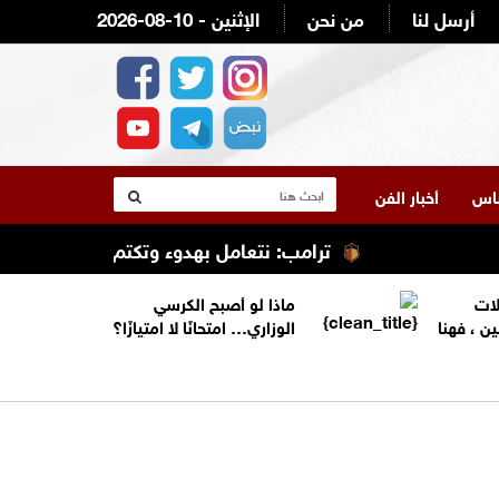
أرسل لنا
من نحن
2026-08-10 - الإثنين
لناس
أخبار الفن
ترامب: نتعامل بهدوء وتكتم مع إيران
ترا
لات
ماذا لو أصبح الكرسي
ين ، فهنا
الوزاري… امتحانًا لا امتيازًا؟