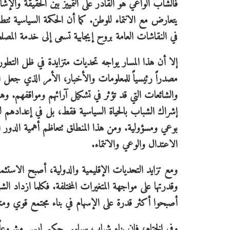
فالشاب الواعي هو القادر على التمييز بين الحقيقة والإ
يتعارض مع الانتماء للوطن. كما أن الحكمة السياسية تتط
في النقاشات العامة بروح إيجابية تسعى إلى خدمة المصلح
إلا أن هذا المسار يواجه تحديات متزايدة في ظل التطو
مصدراً رئيسياً للمعلومات والأخبار، الأمر الذي جعل الش
والشائعات التي قد تؤثر في تشكيل آرائهم ومواقفهم. وهنا
إشراك الشباب بالحياة السياسية فقط، بل في إعدادهم ل
بوعي ومسؤولية. ومن هذا المنطلق تتعاظم أهمية الدور الذ
الاعتدال والوعي والانتماء.
ومع تزايد التحديات الإقليمية والدولية، أصبح الاستثم
وقدرتها على مواجهة المتغيرات المختلفة. فكلما ازداد الش
أصبحوا أكثر قدرة على الإسهام في بناء مجتمع قوي ومت
وفي الختام، فإن بناء شباب سياسي حكيم ليس مشروعاً 