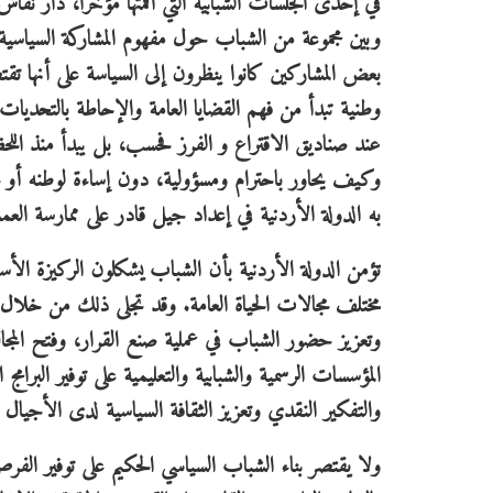
في إحدى الجلسات الشبابية التي أقمتها مؤخراً، دار نقاش
وبين مجموعة من الشباب حول مفهوم المشاركة السياسية
بعض المشاركين كانوا ينظرون إلى السياسة على أنها تقت
وطنية تبدأ من فهم القضايا العامة والإحاطة بالتحديات 
عند صناديق الاقتراع و الفرز فحسب، بل يبدأ منذ الل
وكيف يحاور باحترام ومسؤولية، دون إساءة لوطنه أو مج
به الدولة الأردنية في إعداد جيل قادر على ممارسة ال
تؤمن الدولة الأردنية بأن الشباب يشكلون الركيزة الأسا
مختلف مجالات الحياة العامة. وقد تجلى ذلك من خلال 
وتعزيز حضور الشباب في عملية صنع القرار، وفتح المجال
المؤسسات الرسمية والشبابية والتعليمية على توفير البرامج
والتفكير النقدي وتعزيز الثقافة السياسية لدى الأجيال ا
ولا يقتصر بناء الشباب السياسي الحكيم على توفير الفرص 