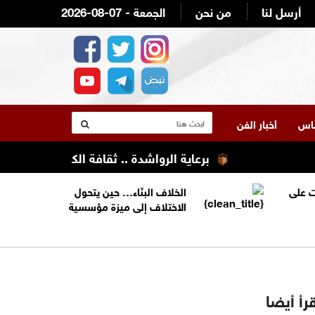
أرسل لنا
من نحن
2026-08-07 - الجمعة
لناس
أخبار الفن
برعاية الرواشدة .. ثقافة الكرك تنظم تعليله ك
 على
الخلاف البنّاء… حين يتحول
الاختلاف إلى ميزة مؤسسية
رأ أيضا