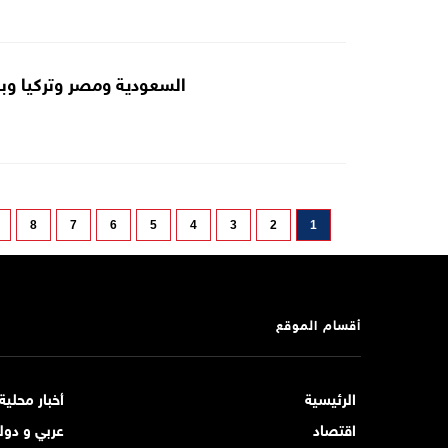
السعودية ومصر وتركيا وب
8
7
6
5
4
3
2
1
أقسام الموقع
الرئيسية
أخبار محلية
اقتصاد
عربي و دول