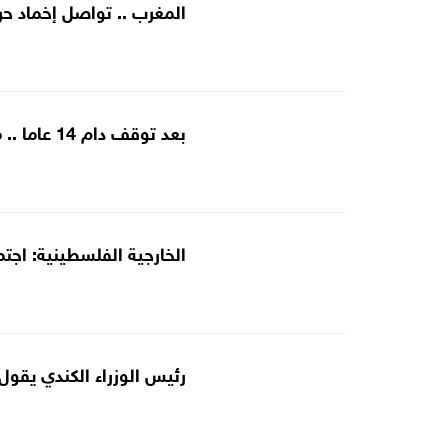
المغرب .. تواصل إخماد حرائق غ
بعد توقف دام 14 عاما .. مطار دير الزور يستقبل أولى رحلاته الجوية
الخارجية الفلسطينية: اجتما
رئيس الوزراء الكندي يقول 