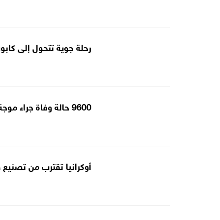
رحلة جوية تتحول إلى كابوس بسبب "4 كلمات م
9600 حالة وفاة جراء موجة حر في ألمانيا بأسبوع واحد
أوكرانيا تقترب من تصنيع 