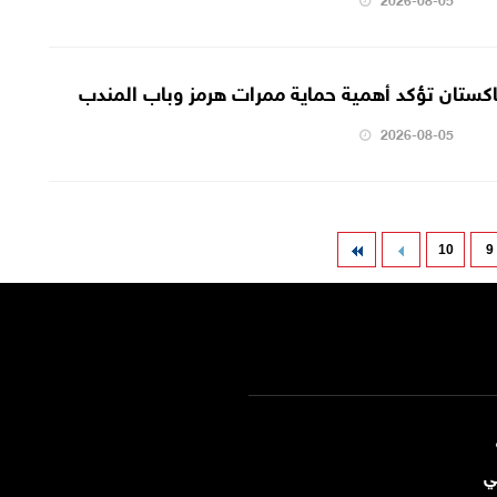
اكستان تؤكد أهمية حماية ممرات هرمز وباب المندب
2026-08-05
10
9
ي