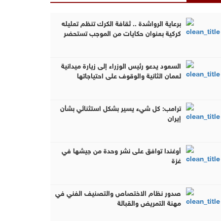
برعاية الرواشدة .. ثقافة الكرك تنظم تعليله
كركية بعنوان حكايات من الموجب تستحضر
الموروث في مضارب قبيلة العمرو ( صور )
السعود يدعو رئيس الوزراء إلى زيارة ميدانية
لعمان الثانية والوقوف على احتياجاتها
الخدمية والتنموية
ترامب: كل شيء يسير بشكل استثنائي بشأن
إيران
أوغندا توافق على نشر وحدة من جيشها في
غزة
صدور نظام الاختصاص والتصنيف الفني في
مهنة التمريض والقبالة