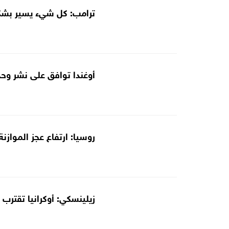
ترامب: كل شيء يسير بشكل
أوغندا توافق على نشر وح
روسيا: ارتفاع عجز الموازنة إلى 72 مليا
زيلينسكي: أوكرانيا تقترب 