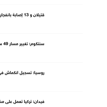
قتيلان و 13 إصابة بانفجار استهدف حافلة ركاب في ريف دمشق
سنتكوم: تغيير مسار 49 سفينة وتعطيل سفينتين منذ إعادة حصار إيران
روسيا: تسجيل انكماش في
فيدان: تركيا تعمل على مش