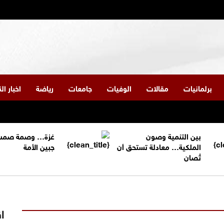
برلمانيات
مقالات
الوفيات
جامعات
رياضة
اخبار ا
بين التنمية وصون
غزة… وصمة صمت
الملكية… معادلة تستحق أن
جبين الأمة
تُصان
اق