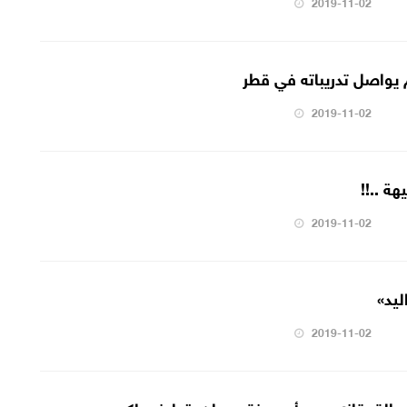
2019-11-02
 يواصل تدريباته في قطر
2019-11-02
ة ..!!
2019-11-02
ليد»
2019-11-02
والقوقازي يعبر أم جوزة وعمان يتجاوز ساكب