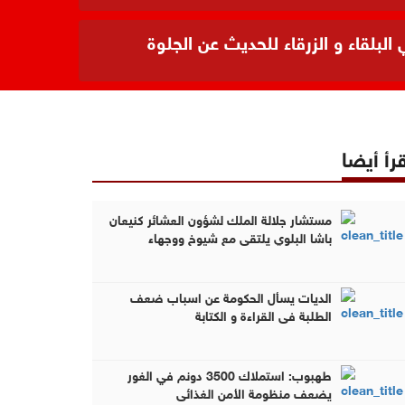
بلقاء و الزرقاء للحديث عن الجلوة
رأ أيضا
مستشار جلالة الملك لشؤون العشائر كنيعان
باشا البلوي يلتقي مع شيوخ ووجهاء
محافظتي البلقاء و الزرقاء للحديث عن الجلوة
العشائرية (فيديو وصور )
الديات يسأل الحكومة عن اسباب ضعف
الطلبة في القراءة و الكتابة
طهبوب: استملاك 3500 دونم في الغور
يضعف منظومة الأمن الغذائي