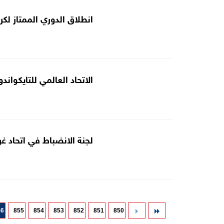
انطلاق الدوري الممتاز لكرة السل
الاتحاد العالمي للتايكوان
لجنة الانضباط في اتحاد غر
56
855
854
853
852
851
850