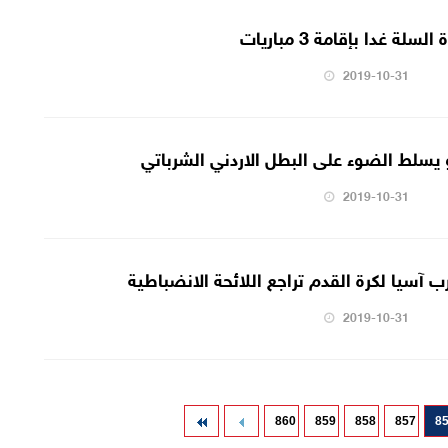
ة غدا بإقامة 3 مباريات
2019-10-31
دو يسلط الضوء على البطل الاردني الشرباتي
2019-10-31
ب آسيا لكرة القدم تراجع اللائحة الانضباطية
2019-10-31
860
859
858
857
8