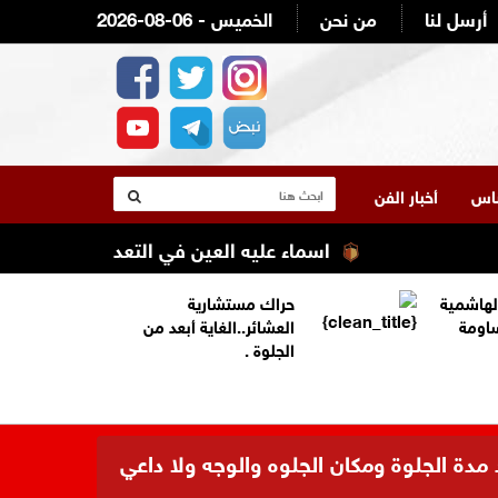
أرسل لنا
من نحن
2026-08-06 - الخميس
لناس
أخبار الفن
اسماء عليه العين في التعديل الوزاري القادم ع
لهاشمية
حراك مستشارية
ساومة
العشائر..الغاية أبعد من
الجلوة .
 مدة الجلوة ومكان الجلوه والوجه ولا داعي