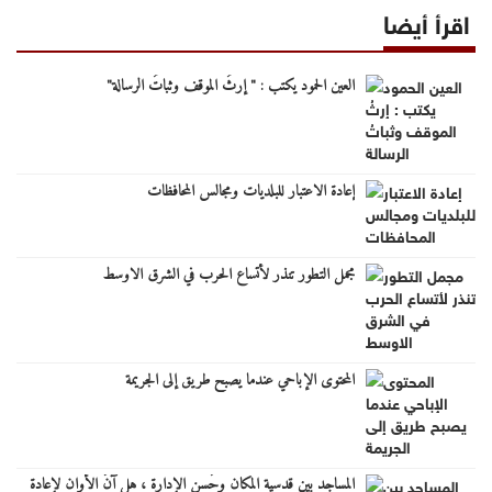
اقرأ أيضا
العين الحمود يكتب : " إرثُ الموقف وثباتُ الرسالة"
إعادة الاعتبار للبلديات ومجالس المحافظات
مجمل التطور تنذر لأتساع الحرب في الشرق الاوسط
المحتوى الإباحي عندما يصبح طريق إلى الجريمة
المساجد بين قدسية المكان وحُسن الإدارة ، هل آنَ الأوان لإعادة