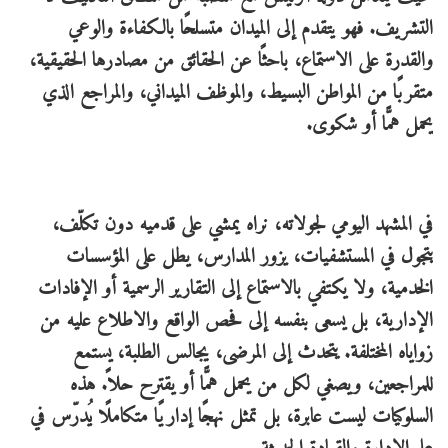
التشريف. فهو يتقدم إلى الميدان متسلحًا بالكفاءة والوعي
والقدرة على الاستماع، باحثًا عن الحقائق من مصادرها الحقيقية،
متقربًا من المواطن البسيط، والموظف الميداني، والمراجع الذي
يحمل همًّا أو شكوى.
في المشهد اليومي لجولاته، نراه يمشي على قدميه دون تكلّف،
يتجول في المستشفيات، يزور المدارس، يطل على المؤسسات
الخدمية، ولا يكتفي بالاستماع إلى التقارير الرسمية أو الإفادات
الإدارية، بل يسعى بنفسه إلى فحص الواقع والاطلاع عليه من
زواياه المختلفة. يتحدث إلى المرضى، يجالس الطلبة، يستمع
للمراجعين، ويصغي لكل من يحمل همًّا أو يقترح حلاً. هذه
السلوكيات ليست عابرة، بل تمثل نهجًا إداريًا متكاملًا يُدرّس في