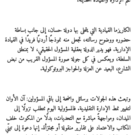
علم الإدارة والقيادة الحديثة.
الكاريزما القيادية التي يتحلى بها دولة حسان، إلى جانب بساطة
حضوره ووضوح رسالته، تجعل منه نموذجًا أردنيًا فريدًا في القيادة
الإدارية. فهو يدير الدولة بعقلية المسؤول الحقيقي، لا بمنطق
السلطة، ويعكس في كل جولة صورة المسؤول القريب من نبض
الشارع، البعيد عن العزلة والحواجز البروتوكولية.
وتبعث هذه الجولات برسائل واضحة إلى باقي المسؤولين: آن الأوان
لتغيير نمط الإدارة التقليدية. فالمسؤولية اليوم تتطلب نزولًا إلى
الميدان، ومواجهةً مباشرة مع التحديات، بدلًا من المكوث خلف
المكاتب والاعتماد على تقارير منقولة أو مجتزأة. إنها دعوة إلى تبنّي