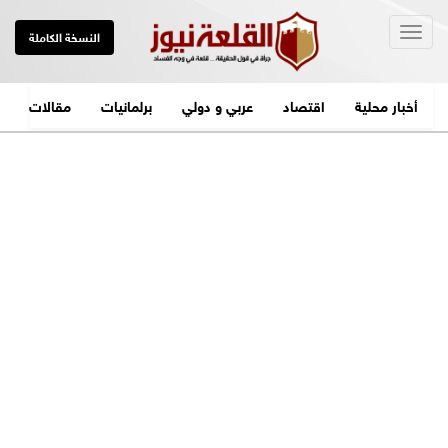
Togg
النسخة الكاملة
navig
أخبار محلية
اقتصاد
عربي و دولي
برلمانيات
مقالات