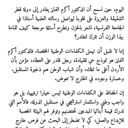
اليوم، حين نسمع أن الدكتور أكرم الفايز يغادر إلى دولة قطر
الشقيقة والعزيزة على قلوبنا ليواصل رسالته العلمية أستاذا في
الجامعة الفرنسية، نشعر بالحزن ونطرح أسئلة موجعة كيف لقامة
بهذا الوزن أن تترك لتغادر؟
إننا لا نقبل أن تهمل الكفاءات الوطنية المخلصة. فالدكتور أكرم
الفايز هو نموذج حي للقيادة، رجل قادر على العطاء، مؤمن بأن
الأردن أغلى ما نملك، وأن شباب الوطن هم ذخيرة المستقبل.
وخسارة وجوده في الخارج لا تعوض.
إن الحفاظ على الكفاءات الوطنية ليس خيارا ترفيهيا، بل هو
واجب وطني واستثمار استراتيجي في مستقبل الدولة. فالأمم التي
تدرك قيمة أبنائها المبدعين تحتضنهم وتوفر لهم البيئة الخصبة
للإبداع والعمل، كي لا تضطر إلى البحث عن فرص خارج