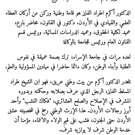
الدكتور أكرم اطراد الفايز هو قامة وطنية وركن من أركان العطاء
العلمي والقيادي في الأردن. دكتور في القانون، محاضر بارع،
عميد لكلية الحقوق، وعميد الدراسات المسائية. ورئيس قسم
القانون العام ورئيس للجامعة بالوكالة
لعده مرات في جامعة الإسراء، ترك بصمة عميقة في نفوس
الطلبة وأبناء الوطن، وكان دائما حاضرا في ميادين المسؤولية والعلم.
ينحدر الدكتور أكرم من بيت وطني عريق، فهو ابن الشيخ طراد
المسلط الفايز، الرجل الذي عرف بصلابته وحكمته وبدوره
المشرف في الإصلاح والصلح العشائري، "فكاك النشب" وأحد
أبرز رجالات الأردن. هذا الإرث الوطني رسخ في شخصيته عشق
الأردن حتى الجنون، فشب على قيم الولاء والانتماء، مؤمنا أن
خدمة الوطن شرف لا يوازيه شرف.