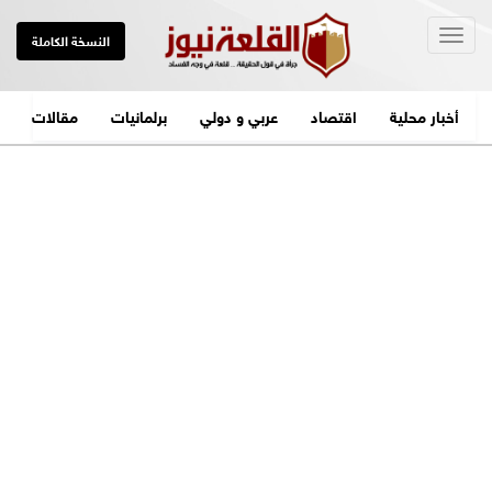
Togg
النسخة الكاملة
navig
أخبار محلية
اقتصاد
عربي و دولي
برلمانيات
مقالات