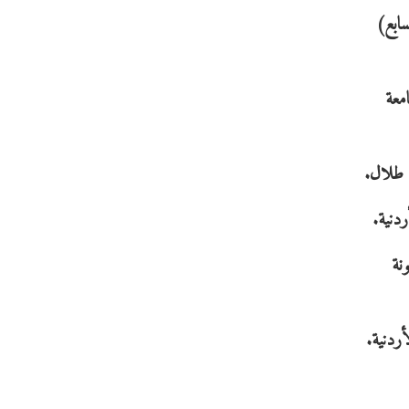
سابع)
معة
ن طلال.
دنية.
نة
أردنية.