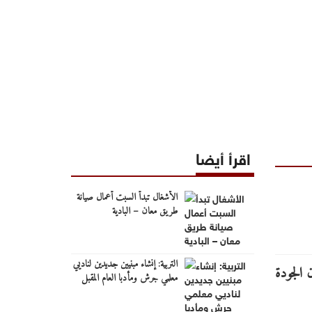
اقرأ أيضا
الأشغال تبدأ السبت أعمال صيانة
طريق معان – البادية
التربية: إنشاء مبنيين جديدين لناديي
معلمي جرش ومأدبا العام المقبل