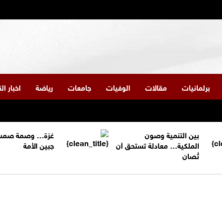
برلمانيات
مقالات
الوفيات
جامعات
رياضة
اخبار ا
بين التنمية وصون
غزة… وصمة صمت
الملكية… معادلة تستحق أن
جبين الأمة
تُصان