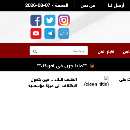
أرسل لنا
من نحن
2026-08-07 - الجمعة
لناس
أخبار الفن
**ماذا جرى في امريكا،**
برعاية الرواشدة ..
 على
الخلاف البنّاء… حين يتحول
الاختلاف إلى ميزة مؤسسية