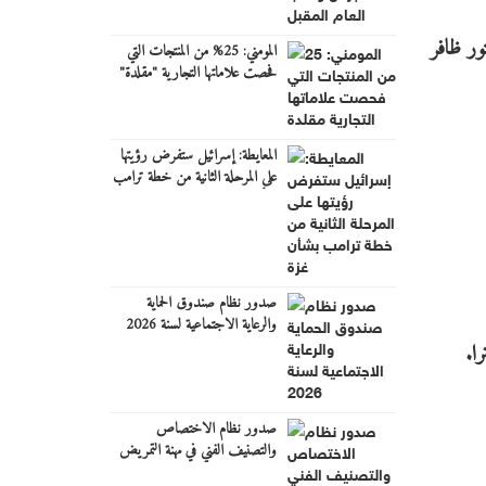
1) برئاسة الأستاذ الدكتور ظافر
المومني: 25% من المنتجات التي
فحصت علاماتها التجارية "مقلدة"
المعايطة: إسرائيل ستفرض رؤيتها
على المرحلة الثانية من خطة ترامب
بشأن غزة
صدور نظام صندوق الحماية
والرعاية الاجتماعية لسنة 2026
ا.
صدور نظام الاختصاص
والتصنيف الفني في مهنة التمريض
والقبالة