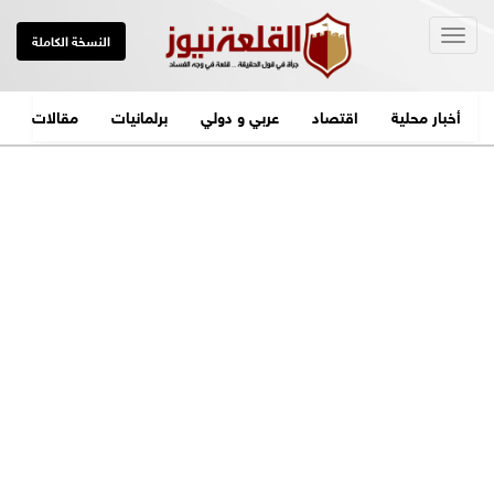
Togg
النسخة الكاملة
navig
أخبار محلية
اقتصاد
عربي و دولي
برلمانيات
مقالات