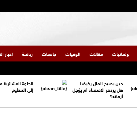
برلمانيات
مقالات
الوفيات
جامعات
رياضة
اخبار ا
حين يصبح المال رخيصًا…
الجلوة العشائرية 
هل يزدهر الاقتصاد أم يؤجل
إلى التنظيم
أزماته؟