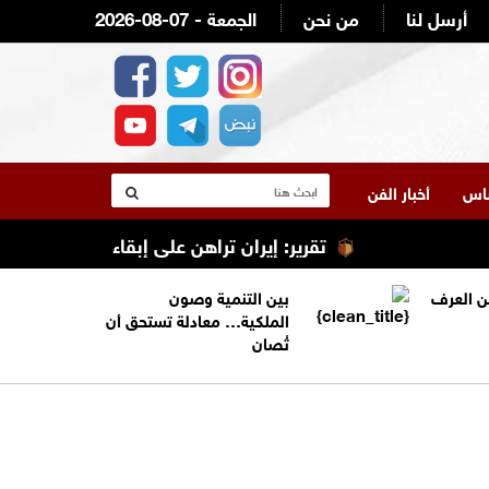
أرسل لنا
من نحن
2026-08-07 - الجمعة
لناس
أخبار الفن
تقرير: إيران تراهن على إبقاء ترامب عالقًا في ا
من العرف
بين التنمية وصون
الملكية… معادلة تستحق أن
تُصان