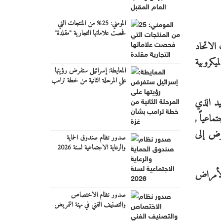
المومني: 25% من المنتجات التي
فحصت علاماتها التجارية "مقلدة"
الاتحاد
يكروبية
المعايطة: إسرائيل ستفرض رؤيتها
على المرحلة الثانية من خطة ترامب
بشأن غزة
بيد الذي
اعياً ,
رض إلى
صدور نظام صندوق الحماية
والرعاية الاجتماعية لسنة 2026
الأمراض
صدور نظام الاختصاص
والتصنيف الفني في مهنة التمريض
والقبالة