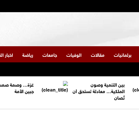
برلمانيات
مقالات
الوفيات
جامعات
رياضة
اخبار ا
بين التنمية وصون
غزة… وصمة صمت
الملكية… معادلة تستحق أن
جبين الأمة
تُصان