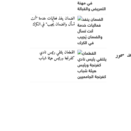
الضمان ينفذ فعاليات خدمة "أنت
تسأل والضمان يُجيب" في الكرك
القطعان يلتقي رئيس نادي
مد سمور
كفرنجة ورئيس هيئة شباب
كفرنجة الجامعيين