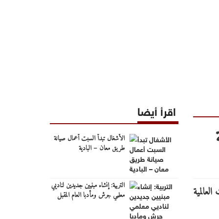
اقرأ أيضا
الأشغال تبدأ السبت أعمال صيانة
طريق معان – البادية
التربية: إنشاء مبنيين جديدين لناديي
معلمي جرش ومأدبا العام المقبل