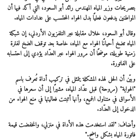
بتصريحات وزير المياه المهندس رائد أبو السعود، التي أكد فيها أن
المواطنين يدفعون فعليًا بدل الهواء المحتسب على عدادات المياه.
وقال أبو السعود، خلال مقابلة عبر التلفزيون الأردني، إن شبكة
المياه تضخ أحيانًا الهواء مع المياه، خاصة بعد توقف الضخ لفترة
زمنية طويلة، موضحًا أن مرور الهواء عبر العدّاد يؤدي إلى احتسابه
على الفاتورة.
وبيّن أن الحل لهذه المشكلة يتمثل في تركيب أداة تُعرف باسم
"الهواية" (مروحة) قبل عدّاد المياه، مشيرًا إلى أن سعرها في
الأسواق في متناول الجميع، وأنها أثبتت فعاليتها في منع الهواء من
الدخول إلى العدّاد.
وأضاف: "لقد استخدمت هذه الأداة في منزلي، وانخفضت قيمة
فاتورة المياه بشكل واضح."