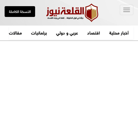
Togg
النسخة الكاملة
navig
أخبار محلية
اقتصاد
عربي و دولي
برلمانيات
مقالات