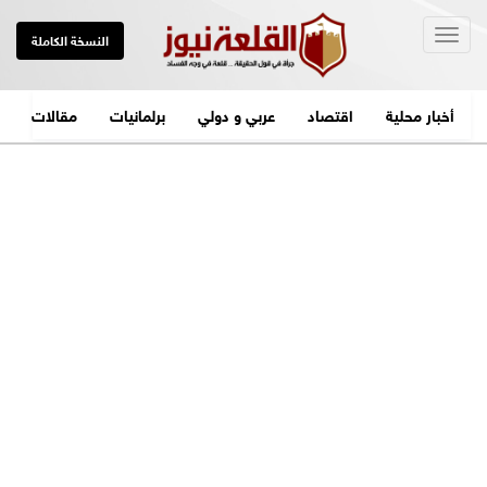
Togg
النسخة الكاملة
navig
أخبار محلية
اقتصاد
عربي و دولي
برلمانيات
مقالات