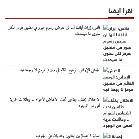
اقرأ أيضا
فانس: إيران أبلغتنا أنها لن تفرض رسوم عبور في مضيق هرمز لكن
سنرى ما سيحدث
الجيش الإيراني: الوضع القائم في مضيق هرمز لا رجعة فيه
الاحتلال يخلّف جثامين تحت الأنقاض لأعوام .. وعائلات غزية
تمحى من الوجود
إصابة 3 عسكريين لبنانيين وعدوان على الجنوب