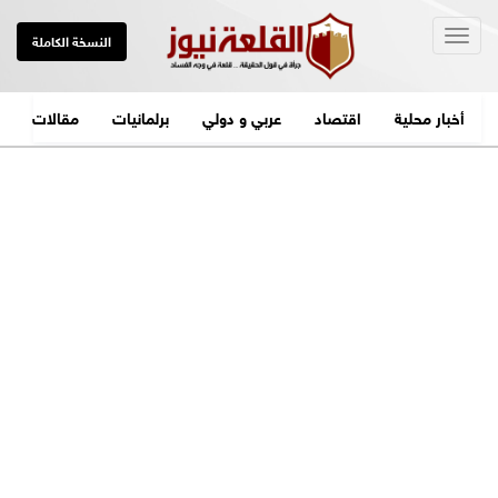
Togg
النسخة الكاملة
navig
أخبار محلية
اقتصاد
عربي و دولي
برلمانيات
مقالات