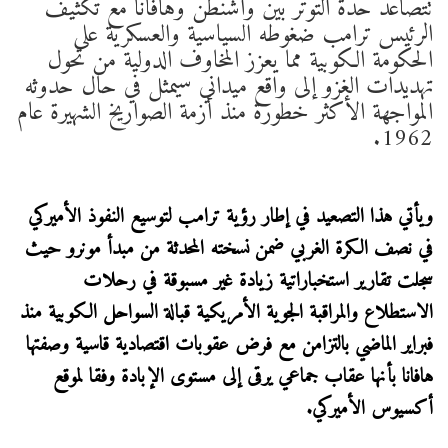
تتصاعد حدة التوتر بين واشنطن وهافانا مع تكثيف
الرئيس ترامب ضغوطه السياسية والعسكرية على
الحكومة الكوبية مما يعزز المخاوف الدولية من تحول
تهديدات الغزو إلى واقع ميداني سيمثل في حال حدوثه
المواجهة الأكثر خطورة منذ أزمة الصواريخ الشهيرة عام
1962.
ويأتي هذا التصعيد في إطار رؤية ترامب لتوسيع النفوذ الأميركي
في نصف الكرة الغربي ضمن نسخته المحدثة من مبدأ مونرو حيث
سجلت تقارير استخباراتية زيادة غير مسبوقة في رحلات
الاستطلاع والمراقبة الجوية الأمريكية قبالة السواحل الكوبية منذ
فبراير الماضي بالتزامن مع فرض عقوبات اقتصادية قاسية وصفتها
هافانا بأنها عقاب جماعي يرقى إلى مستوى الإبادة وفقا لموقع
أكسيوس الأميركي.