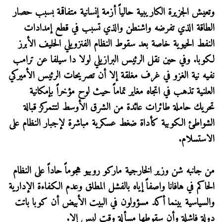
وتعيش الجزيرة الكاريبية حالياً أزمة إنسانية متفاقمة بسبب حصار
الطاقة الذي تفرضه واشنطن والذي تسبب في قطع إمدادات
النفط الحيوية خاصة بعد سقوط النظام الفنزويلي الحليف الأبرز
لكوبا. وفي حين نقل الرئيس البرازيلي لولا دا سيلفا عن ترامب
نفيه نية الغزو في غرف مغلقة إلا أن تصريحات الرئيس الأميركي
العلنية تذهب في اتجاه مغاير تماماً حيث لوح مؤخراً بإمكانية
تحريك حاملة طائرات عائدة من الشرق الأوسط لتتمركز قبالة
الشواطئ الكوبية كأداة ضغط عسكرية مباشرة لإجبار النظام على
الاستسلام.
من جانبه شن وزير الخارجية ماركو روبيو هجوماً حاداً على النظام
الحاكم في هافانا واصفاً إياه بالفشل المطلق وعدم الكفاءة الإدارية
والسياسية بينما أكد مسؤولون في البيت الأبيض أن كوبا باتت
دولة فاشلة وأن سقوطها مسألة وقت ليس إلا.