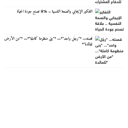
التفكير الإيجابي والصحة النفسية .. علاقة تصنع جودة الحياة
قصته... *"رجُل واحد"*... *"بنى منظومة كاملة"*... *"من الأرض
للمائدة"*