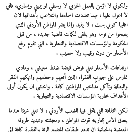
ولكوني لا اؤمن بالعمل الحزبي لا وسطي او يميني ويساري، فاني
لا اعول عليها ، مهما تعددت اسماءها والتلاعب بأهدافها لان
اغلبها كوبي بست ، لا يفيد وانما يضر المواطن الأردني الذي
يصحوا من نومه وهو يتلقى لكمات قاضية جديده ، من قبل
الحكومة والمؤسسات الاقتصادية والتجارية ، التي تقوم برفع
الأسعار من دون رقيب ولا حسيب .
ارتفاعات الأسعار تعني فرض قبضة ضغط معيشي ، ومادي
تمارس على جيوبٍ الفقراء الذين أتعبهم وحطمهم وانهكهم الفقر
والبطالة وتآكل مداخيل المواطنين كافة . واخشى ان يكون أولى
الأهداف محاربة المؤسسات الاقتصادية والتجارية .
لكن الثقافة التي يتحلى فيها الشعب الأردني ، لا تعني شيئا عندما
يتعلق الامر بمحاربته قوت المواطن ، ومعيشته وتهديد ظروفه
المعيشية والحياتية ان تدفع طبقات المجتمع الرثة والفقيرة كافة الى