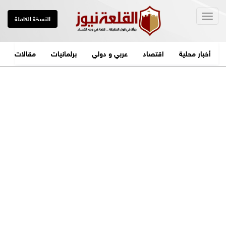
Togg
النسخة الكاملة
navig
أخبار محلية
اقتصاد
عربي و دولي
برلمانيات
مقالات