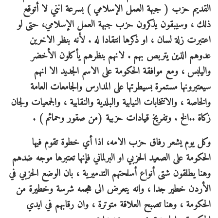
القديم حزب ( جبهة العمل الإسلامي ) بسرعة انني لا أتوقع
ذلك ، وسيبقون يذكرون حزب جبهة العمل الإسلامي، حتى لو
اعتبرت زلة لسان ، او ذكرها انتقادا له . لأنه بنظر الاخرين
عدوهم الذين يتربص بهم . لانهم بنظرهم يأكلون الأخضر
واليابس ، ومع موافقة الحكومة على الاسم الجديد الا انهم
سيعتبرونها مستمرة بسيطرتها على المدارس والجامعات العامة
والخاصة ، والانتخابات النيابية والبلدية والنقابية ، والجمعيات ولجان
زكاة ..الخ . وتفريخ قيادات حزبية (من صقور وحمائم ) .
وكل يوم يشعر رفاق حزب الامه، اذا أي خطوة تقوم فيها
الحكومة على الصعيد الحزبي او البرلماني فإنها تعتبرها موجه ضدهم
وهنا يطلقون شتى أنواع أسلحتهم التدميرية ، بان الوضع الحزبي في
الأردن خطير جدا ، وانه يتعرض الى هجمه شرسة وخطيرة من
الحكومة ، وهنا تصبح العلاقة متوترة ، وان رقابهم في ايدي