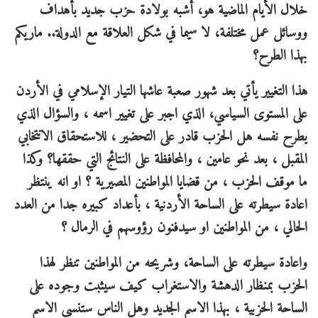
خلال الأيام الماضية هو، أشبه بولادة حزب جديد بأهداف
ووسائل عمل مختلفة، لا سيما في شكل العلاقة مع الدولة.. ماريكم
بهذا الطرح؟
هذا التغيير يأتي بعد شهور صعبة عاشها التيار الإسلامي في الأردن
على المستوى السياسي، الذي اجبر على تغيير اسمه ، والسؤال الذي
يطرح نفسه هل الحزب قادر على التحضير ، للاستحقاق الانتخابي
المقبل ، بعد نحو عامين ، والمحافظة على النتائج التي حققها؟ وكذا
ما موقف الحزب ، من قضايا المواطنين المصيرية ؟ او انه ينتظر
اعادة سيطرته على الساحة الأردنية ، بأعداد كبيره جدا من العدد
الحالي ، من المواطنين او سيدفنون رؤوسهم في الرمال ؟
واعادة سيطرته على الساحة، وشريحه من المواطنين تنظر لهذا
الحزب بمنظار الدهشة والاستغراب كيف سيثبت وجوده على
الساحة الحزبية ، بهذا الاسم الجديد وهل الناس ستنسى الاسم