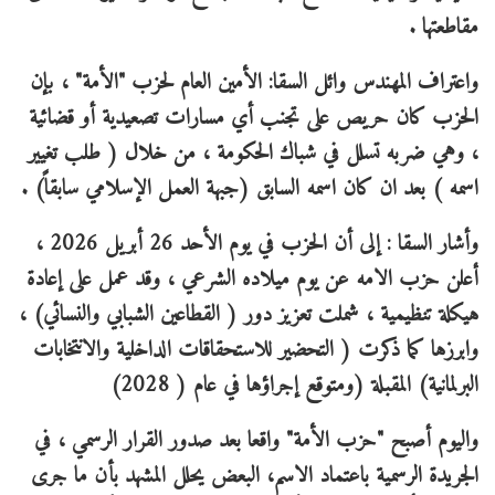
مقاطعتها .
واعتراف المهندس وائل السقا: الأمين العام لحزب "الأمة" ، بإن
الحزب كان حريص على تجنب أي مسارات تصعيدية أو قضائية
، وهي ضربه تسلل في شباك الحكومة ، من خلال ( طلب تغيير
اسمه ) بعد ان كان اسمه السابق (جبهة العمل الإسلامي سابقاً) .
وأشار السقا : إلى أن الحزب في يوم الأحد 26 أبريل 2026 ،
أعلن حزب الامه عن يوم ميلاده الشرعي ، وقد عمل على إعادة
هيكلة تنظيمية ، شملت تعزيز دور ( القطاعين الشبابي والنسائي) ،
وابرزها كما ذكرت ( التحضير للاستحقاقات الداخلية والانتخابات
البرلمانية) المقبلة (ومتوقع إجراؤها في عام ( 2028)
واليوم أصبح "حزب الأمة" واقعا بعد صدور القرار الرسمي ، في
الجريدة الرسمية باعتماد الاسم، البعض يحلل المشهد بأن ما جرى