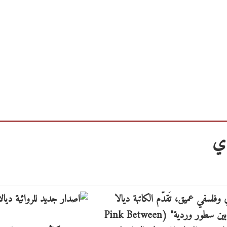
دي
 وفلسفي عميق، تُقدّم الكاتبة ديالا
زهدي الفقعاوي في روايتها الصادرة حديثاً (2026) "بين سطور وردية" (Pink Between