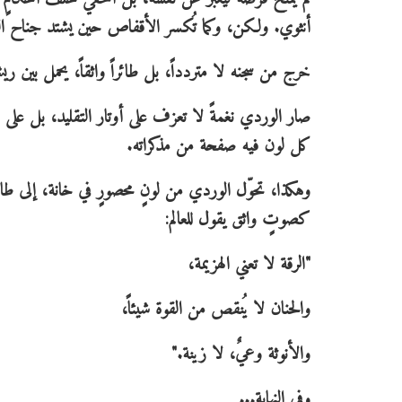
أنثوي. ولكن، وكما تُكسر الأقفاص حين يشتد جناح الط
خرج من سجنه لا متردداً، بل طائراً واثقاً، يحمل بين ريشه ح
صار الوردي نغمةً لا تعزف على أوتار التقليد، بل على قيثا
كل لون فيه صفحة من مذكراته.
وهكذا، تحوّل الوردي من لونٍ محصورٍ في خانة، إلى طائر
كصوتٍ واثق يقول للعالم:
"الرقة لا تعني الهزيمة،
والحنان لا يُنقص من القوة شيئاً،
والأنوثة وعيٌ، لا زينة."
وفي النهاية...