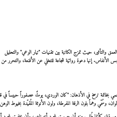
لعمق والتأثير، حيث تمزج الكاتبة بين تقنيات "تيار الوعي" والتحليل
س الأنفاس. إنها دعوة روائية شجاعة للتخلي عن الأقنعة، والتحرر من 
لحمي بخاتمة ترسخ في الأذهان: "كان الوردي، يوماً، عصفوراً حبيساً في 
، وسُمّي وهماً بلون الرقة المفرطة، ولون الأنوثة المُقيّدة بخيوط الوهن.
ٍ مسبقة، كأنما طُلب منه أن يصمت لمجرد أنه ناعم، وأن يخفت لمجرد أن