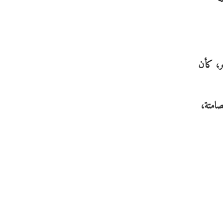
خر، كأن
صامتة،