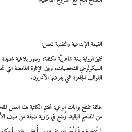
التصالح التام مع الشروخ الداخلية.
القيمة الإبداعية والنقدية للعمل:
تتميز الرواية بلغة شاعريّة مكثفة، وصور بلاغية شديدة ا
السيكولوجي للشخصيات، وبين الإثارة الغامضة التي تحب
القوالب الجاهزة التي يفرضها الآخرون.
خاتمة تفتح بوابات الوعي: تختتم الكاتبة هذا العمل الم
من المفاهيم البالية. وُضع في زاوية ضيقة من طيف الألوان
لم يُمنح فرصةً ليُعبّر عن نفسه، بل أُخفي خلف أحكام