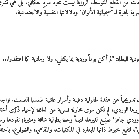
، عملاً روائياً فريداً يقع في (409) صفحات من القطع المتوسط. الرواية ليست مجرد سردٍ حكائي، بل هي تشري
باهرة لـ "سيميائية الألوان" ودلالاتها النفسية والاجتماعية.
دية للبطلة: "لم أكن يوماً وردية بما يكفي، ولا رمادية كما اعتقدوا..
ف تدريجياً عن عقدة طفولية دفينة وأسرار عائلية طمسها الصمت. تواجه 
ها الوردي، لم تكن سوى محاولة قسرية من العائلة لإحياء ذكرى أخته
 وردي جاهز" صُنِع لغيرها، لتبدأ رحلة بطولية شاقة ومثيرة؛ تقودها رس
تتبع خيوط ذاتها المبعثرة في المكتبات، والمقاهي، والشوارع، باحثة