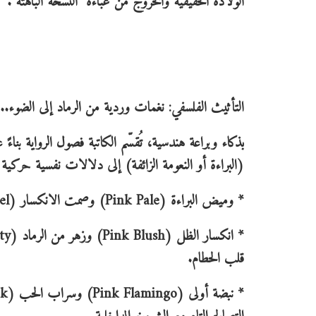
الولادة الحقيقية والخروج من عباءة "النسخة الباهتة".
التأثيث الفلسفي: نغمات وردية من الرماد إلى الضوء..
بذكاء وبراعة هندسية، تُقسّم الكاتبة فصول الرواية بناءً
(البراءة أو النعومة الزائفة) إلى دلالات نفسية حرك
* وميض البراءة (Pink Pale) وصمت الانكسار (Pink Pastel): حيث تتجلى الطفولة المقموعة وهدوء ما قبل العاصفة.
قلب الحطام.