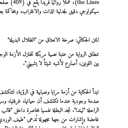
the Lines)
سيكولوجي دقيق لجدلية الذات والاغتراب، ومحاكمة بصرية 
المتن الحكائي: صرخة الانعتاق من "الظلال البديلة"
تنطلق الرواية من عتبة نصية مربكة تختزل الأزمة الوجو
بين اللونين، أصارع لأشبه شيئاً لا يشبهني".
تبدأ الحكاية من أزمة مرايا وضبابية في الرؤية، لتتكش
صدمة وجودية عندما تكتشف أن حياتها، غرفتها، وسرير
الراحلة "ليندا". تجد البطلة نفسها محاصرة داخل "قالب
غامضة وإشارات من جهة مجهولة تُدعى "طيف الوردي"، ل