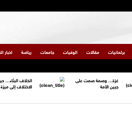
برلمانيات
مقالات
الوفيات
جامعات
رياضة
اخبار ا
غزة… وصمة صمت على
الخلاف البنّاء… حي
جبين الأمة
الاختلاف إلى ميز