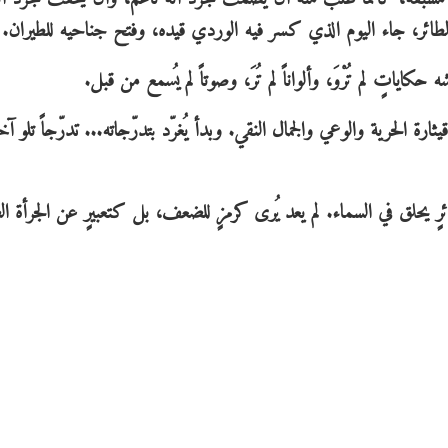
ائر، جاء اليوم الذي كسر فيه الوردي قيده، وفتح جناحيه للطيران.
كاياتٍ لم تُرْوَ، وألواناً لم تُرَ، وصوتاً لم يُسمع من قبل.
رة الحرية والوعي والجمال النقي. وبدأ يُغرّد بتدرّجاته... تدرّجاً تلو آ
ٍ يحلق في السماء. لم يعد يُرى كرمزٍ للضعف، بل كتعبيرٍ عن الجرأة ال