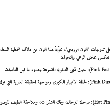
 على تدرجات "اللون الوردي"، محوّلةً هذا اللون من دلالته النمطية السطح
ية تعكس مخاض الوعي والتحول:
* انكسار الظل (Pink Blush) وزهر من الرماد (Pink Dusty): لحظة الانهيار الكبرى ومواجهة الحقيقة العارية التي
* نبضة أولى (Pink Flamingo) وسراب الحب (Hot Pink): مرحلة الترحال، وفك الشفرات، وملاحقة الطيف لل