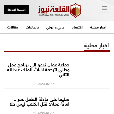
Togg
النسخة الكاملة
navig
أخبار محلية
اقتصاد
عربي و دولي
برلمانيات
مقالات
أخبار محلية
جماعة عمان تدعو إلى برنامج عمل
وطني لترجمة لاءات الملك عبدالله
الثاني
2023-02-15
تعليقا على حادثة الطفل عمر ..
أمانة عمان: قتل الكلاب ليس حلا
2023-02-15