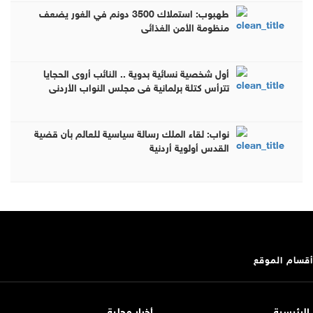
طهبوب: استملاك 3500 دونم في الغور يضعف
منظومة الأمن الغذائي
أول شخصية نسائية بدوية .. النائب أروى الحجايا
تترأس كتلة برلمانية في مجلس النواب الأردني
نواب: لقاء الملك رسالة سياسية للعالم بأن قضية
القدس أولوية أردنية
أقسام الموقع
الرئيسية
أخبار محلية