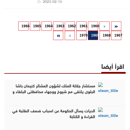
2023-02-15
1966
1965
1964
1963
1962
1961
1960
1970
1969
1968
1967
اقرأ أيضا
مستشار جلالة الملك لشؤون العشائر كنيعان باشا
البلوي يلتقي مع شيوخ ووجهاء محافظتي البلقاء و
الزرقاء للحديث عن الجلوة العشائرية (فيديو وصور )
الديات يسأل الحكومة عن اسباب ضعف الطلبة في
القراءة و الكتابة