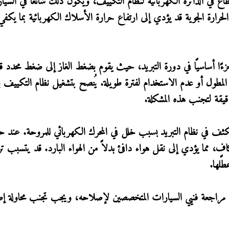
في الدائرة الكهربائية لنظام التكييف، ويكون ذلك شائعًا في السيا
رارة الجوية قد يؤدي إلى ارتفاع حرارة الأسلاك الكهربائية بما يكفي
زءًا أساسيًا في دورة التبريد، حيث يقوم بضغط الغاز إلى ضغط محدد ق
مطول أو عدم الاستخدام لفترة طويلة. يُنصح بتشغيل نظام التكييف 
ف في نظام التبريد بسبب خلل في المحرك الكهربائي للمروحة. عند
، مما يؤدي إلى نقل هواء دافئ بدلاً من الهواء البارد. قد يتسبب تر
طلها.
مراجعة فنيي السيارات المتخصصين لإصلاحه، ويجب تجنب محاولة إ