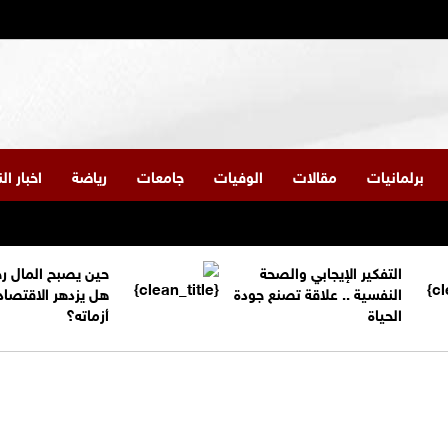
برلمانيات
مقالات
الوفيات
جامعات
رياضة
اخبار ا
التفكير الإيجابي والصحة
حين يصبح المال ر
النفسية .. علاقة تصنع جودة
هل يزدهر الاقتصاد
الحياة
أزماته؟