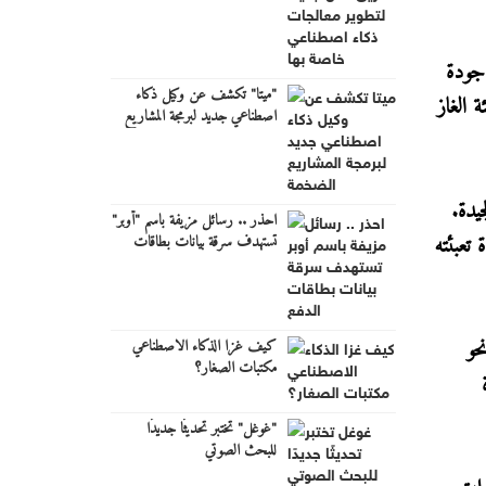
اصطناعي خاصة بها
 جودة
"ميتا" تكشف عن وكيل ذكاء
 الغاز
اصطناعي جديد لبرمجة المشاريع
الضخمة
يدة.
احذر .. رسائل مزيفة باسم "أوبر"
تعبئته
تستهدف سرقة بيانات بطاقات
الدفع
حو
كيف غزا الذكاء الاصطناعي
مكتبات الصغار؟
"غوغل" تختبر تحديثًا جديدًا
للبحث الصوتي