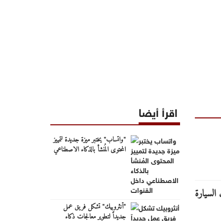
اقرأ أيضا
"واتساب" يختبر ميزة جديدة لتمييز
المحتوى المُنشأ بالذكاء الاصطناعي
داخل القنوات
"أنثروبيك" تشكل فريق عمل
جديداً لتطوير معالجات ذكاء