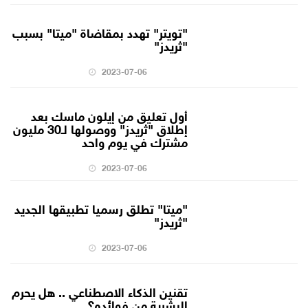
"تويتر" تهدد بمقاضاة "ميتا" بسبب
"ثريدز"
2023-07-06
أول تعليق من إيلون ماسك بعد
إطلاق "ثريدز" ووصولها لـ30 مليون
مشترك في يوم واحد
2023-07-06
"ميتا" تطلق رسميا تطبيقها الجديد
"ثريدز"
2023-07-06
تقنين الذكاء الاصطناعي .. هل يحرم
البشرية من فوائده؟