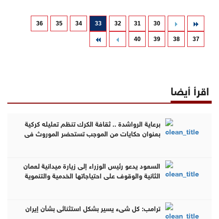
36
35
34
33
32
31
30
40
39
38
37
اقرأ أيضا
برعاية الرواشدة .. ثقافة الكرك تنظم تعليله كركية
بعنوان حكايات من الموجب تستحضر الموروث في
مضارب قبيلة العمرو ( صور )
السعود يدعو رئيس الوزراء إلى زيارة ميدانية لعمان
الثانية والوقوف على احتياجاتها الخدمية والتنموية
ترامب: كل شيء يسير بشكل استثنائي بشأن إيران