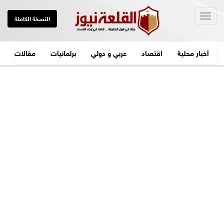
Togg
النسخة الكاملة
navig
أخبار محلية
اقتصاد
عربي و دولي
برلمانيات
مقالات