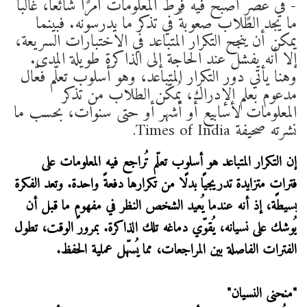
- في عصرٍ أصبح فيه فرط المعلومات أمرًا شائعًا، غالبًا
ما يجد الطلاب صعوبةً في تذكر ما يدرسونه. فبينما
يمكن أن ينجح التكرار المتباعد في الاختبارات السريعة،
إلا أنه يفشل عند الحاجة إلى الذاكرة طويلة المدى.
وهنا يأتي دور التكرار المتباعد، وهو أسلوب تعلّم فعّال
مدعوم بعلم الإدراك، يُمكّن الطلاب من تذكر
المعلومات لأسابيع أو أشهر أو حتى سنوات، بحسب ما
نشرته صحيفة Times of India.
إن التكرار المتباعد هو أسلوب تعلّم تُراجع فيه المعلومات على
فتراتٍ متزايدة تدريجيًا بدلًا من تكرارها دفعةً واحدة. وتعد الفكرة
بسيطة، إذ أنه عندما يُعيد الشخص النظر في مفهومٍ ما قبل أن
يُوشك على نسيانه، يُقوّي دماغه تلك الذاكرة. بمرور الوقت، تطول
الفترات الفاصلة بين المراجعات، مما يُسهّل عملية الحفظ.
"منحنى النسيان"