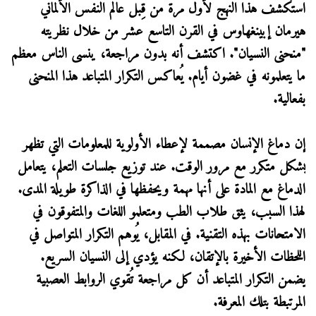
استُكشف هذا النهج لأول مرة من قِبل عالم النفس الألماني
هيرمان إبينغهاوس في القرن التاسع عشر من خلال نظريته
"منحنى النسيان". اكتشف أنه بدون مراجعة، ينسى الناس معظم
ما يتعلمونه في غضون أيام. يُعاكس التكرار المتباعد هذا المنحنى
بفعالية.
إن دماغ الإنسان مصممة لإعطاء الأولوية للمعلومات التي تظهر
بشكل متكرر مع مرور الوقت. عند توزيع جلسات التعلم، يتعامل
الدماغ مع المادة على أنها مهمة ويحفظها في الذاكرة طويلة المدى.
لهذا السبب، يثق طلاب الطب ومتعلمو اللغات والمتفوقون في
الامتحانات بهذه التقنية. في المقابل، يُوهم التكرار المتواصل في
اللحظات الأخيرة بالإتقان، لكنه يؤدي إلى النسيان السريع.
يضمن التكرار المتباعد أن كل مراجعة تُقوي الروابط العصبية
المرتبطة بتلك المعرفة.