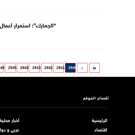
“الجمارك”: استمرار أعمال 
946
2945
2944
2943
2942
2941
2940
أقسام الموقع
الرئيسية
أخبار محلية
اقتصاد
عربي و دول