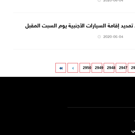
تمديد إقامة السيارات الأجنبية يوم السبت المقبل
2020-06-04
2950
2949
2948
2947
2
ي