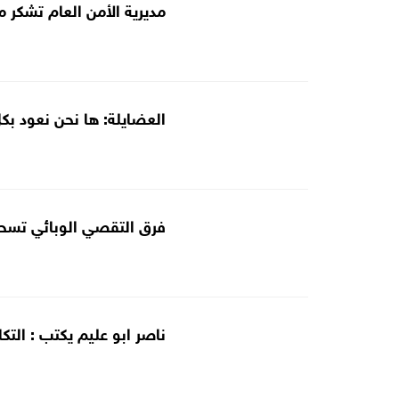
مديرية الأمن العام تشكر م
العضايلة: ها نحن نعود بك
فرق التقصي الوبائي تسح
ناصر ابو عليم يكتب : التك