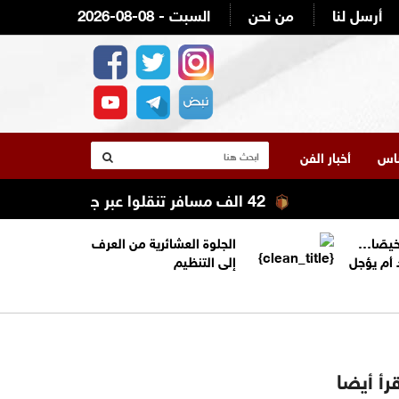
أرسل لنا
من نحن
2026-08-08 - السبت
لناس
أخبار الفن
42 الف مسافر تنقلوا عبر جسر الملك حسين الأسبوع الماضي
خيصًا…
الجلوة العشائرية من العرف
 أم يؤجل
إلى التنظيم
رأ أيضا