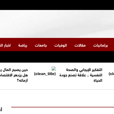
برلمانيات
مقالات
الوفيات
جامعات
رياضة
اخبار ا
التفكير الإيجابي والصحة
حين يصبح المال ر
النفسية .. علاقة تصنع جودة
هل يزدهر الاقتصاد
الحياة
أزماته؟
اق