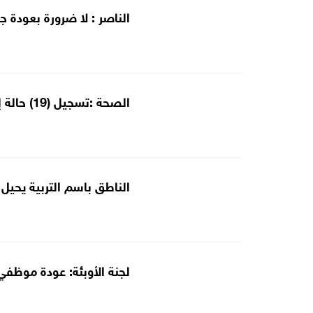
الناصر : لا ضرورة بعودة ج
الصحة :تسجيل (19) حالة إصابة ) بفيروس كورونا ( غير محلية ) و5 حالات شفاء
الناطق باسم التربية يحيل 
لجنة الأوبئة: عودة موظفي 