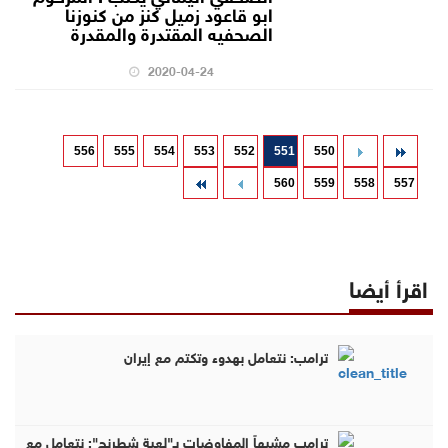
ابو قاعود زميل كنز من كنوزنا
الصحفيه المقتدرة والمقدرة
2020-04-24
556
555
554
553
552
551
550
560
559
558
557
اقرأ أيضا
ترامب: نتعامل بهدوء وتكتم مع إيران
ترامب مشبهاً المفاوضات بـ"لعبة شطرنج": نتعامل مع