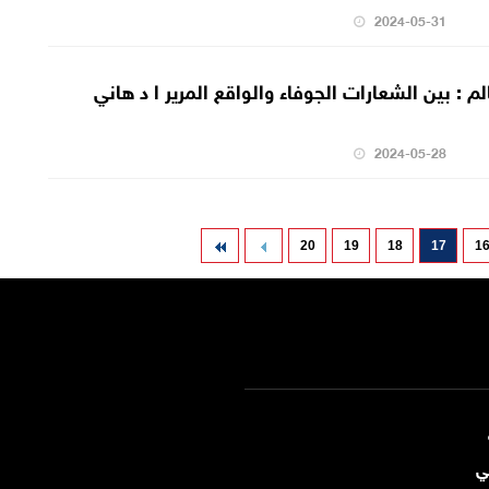
2024-05-31
م : بين الشعارات الجوفاء والواقع المرير ا د هاني
2024-05-28
20
19
18
17
1
ي