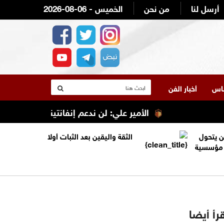
أرسل لنا
من نحن
2026-08-06 - الخميس
لناس
أخبار الفن
الأمير علي: لن ندعم إنفانتينو ولن نصوت له
ن يتحول
الثقة واليقين بعد الثبات أولا
ة مؤسسية
رأ أيضا