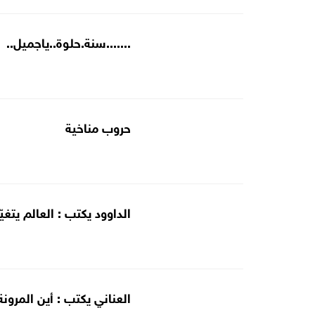
.......سنة.حلوة..ياجميل..
حروب مناخية
الداوود يكتب : العالم يتغ
العناني يكتب : أين المرونة