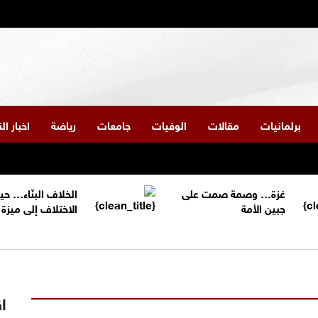
برلمانيات
مقالات
الوفيات
جامعات
رياضة
اخبار ا
غزة… وصمة صمت على
الخلاف البنّاء… حي
جبين الأمة
الاختلاف إلى ميز
اق