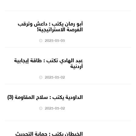
أبو رمان يكتب : داعش وترقب
الفرصة الاستراتيجية!
2025-05-05
عبد الهادي تكتب : طاقة إيجابية
أردنية
2025-05-02
الداودية يكتب : سلاح المقاومة (3)
2025-05-02
الخيطان يكتب : حماية التحديث