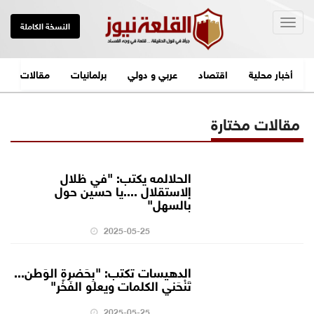
Togg
النسخة الكاملة
navig
أخبار محلية
اقتصاد
عربي و دولي
برلمانيات
مقالات
مقالات مختارة
الحلالمه يكتب: "في ظلال
إلاستقلال ....يا حسين حول
بالسهل"
2025-05-25
الدهيسات تكتب: "بِحَضرةِ الوَطن...
تَنْحَني الكلمات ويعلو الفَخْر"
2025-05-25