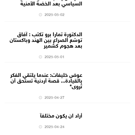
السياسي بعد الخضة الأمنية
2025-05-02
الدكتورة تمارا برو تكتب : آفاق
توسّع الصراع بين الهند وباكستان
بعد هجوم كشمير
2025-05-01
عوض خليفات: عندما يلتقي الفكر
بالقيادة... قصة أردنية تستحق أن
تُروى*
2025-04-27
أراد ان يكون مختلفآ
2025-04-24